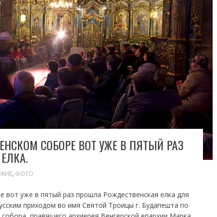
ПЕНСКОМ СОБОРЕ ВОТ УЖЕ В ПЯТЫЙ РАЗ
ЕЛКА.
ЕЖИЕ
,
ФОТО
ре вот уже в пятый раз прошла Рождественская елка для
русским приходом во имя Святой Троицы г. Будапешта по
 собора, правящего архиерея Венгерской епархии Марка,