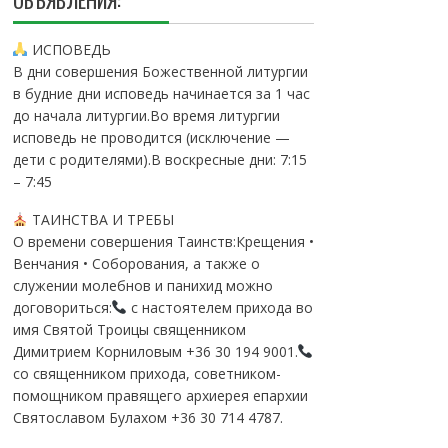
ОБЪЯВЛЕНИЯ:
ИСПОВЕДЬ
В дни совершения Божественной литургии
в будние дни исповедь начинается за 1 час
до начала литургии.Во время литургии
исповедь не проводится (исключение —
дети с родителями).В воскресные дни: 7:15
– 7:45
ТАИНСТВА И ТРЕБЫ
О времени совершения Таинств:Крещения •
Венчания • Соборования, а также о
служении молебнов и панихид можно
договориться:
с настоятелем прихода во
имя Святой Троицы священником
Димитрием Корниловым +36 30 194 9001.
со священником прихода, советником-
помощником правящего архиерея епархии
Святославом Булахом +36 30 714 4787.