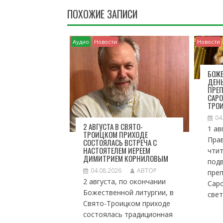
Г
ПОХОЖИЕ ЗАПИСИ
А
Ц
И
Аудио
Новости
Новости
Я
П
О
БОЖЕ
ДЕН
З
ПРЕ
А
САРО
П
ТРО
И
04
С
2 АВГУСТА В СВЯТО-
1 ав
ТРОИЦКОМ ПРИХОДЕ
Я
Пра
СОСТОЯЛАСЬ ВСТРЕЧА С
М
НАСТОЯТЕЛЕМ ИЕРЕЕМ
чтит
ДИМИТРИЕМ КОРНИЛОВЫМ
под
04.08.2026
АВТОР
пре
2 августа, по окончании
Саро
Божественной литургии, в
свет
Свято-Троицком приходе
состоялась традиционная