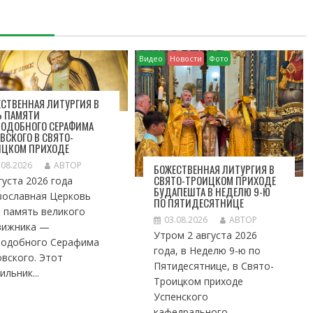
Видео
Новости
Фото
СТВЕННАЯ ЛИТУРГИЯ В
Ь ПАМЯТИ
ПОДОБНОГО СЕРАФИМА
ВСКОГО В СВЯТО-
ИЦКОМ ПРИХОДЕ
.08.2026
АВТОР
БОЖЕСТВЕННАЯ ЛИТУРГИЯ В
СВЯТО-ТРОИЦКОМ ПРИХОДЕ
густа 2026 года
БУДАПЕШТА В НЕДЕЛЮ 9-Ю
вославная Церковь
ПО ПЯТИДЕСЯТНИЦЕ
 память великого
03.08.2026
АВТОР
вижника —
Утром 2 августа 2026
подобного Серафима
года, в Неделю 9-ю по
вского. Этот
Пятидесятнице, в Свято-
ильник...
Троицком приходе
Успенского
кафедрального...