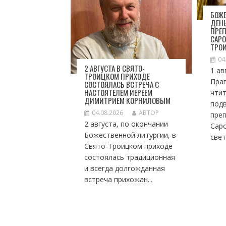
П
О
БОЖЕ
ДЕН
З
ПРЕ
А
САРО
П
ТРО
И
04
С
2 АВГУСТА В СВЯТО-
1 ав
ТРОИЦКОМ ПРИХОДЕ
Я
Пра
СОСТОЯЛАСЬ ВСТРЕЧА С
М
НАСТОЯТЕЛЕМ ИЕРЕЕМ
чтит
ДИМИТРИЕМ КОРНИЛОВЫМ
под
04.08.2026
АВТОР
пре
2 августа, по окончании
Саро
Божественной литургии, в
свет
Свято-Троицком приходе
состоялась традиционная
и всегда долгожданная
встреча прихожан...