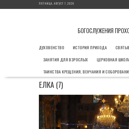
П
ПЯТНИЦА, АВГУСТ 7, 2026
е
р
е
й
БОГОСЛУЖЕНИЯ ПРОХ
т
и
ДУХОВЕНСТВО
ИСТОРИЯ ПРИХОДА
СВЯТЫ
к
с
ЗАНЯТИЯ ДЛЯ ВЗРОСЛЫХ
ЦЕРКОВНАЯ ШКОЛА
о
д
ТАИНСТВА КРЕЩЕНИЯ, ВЕНЧАНИЯ И СОБОРОВАН
е
р
ЕЛКА (7)
ж
и
м
о
м
у