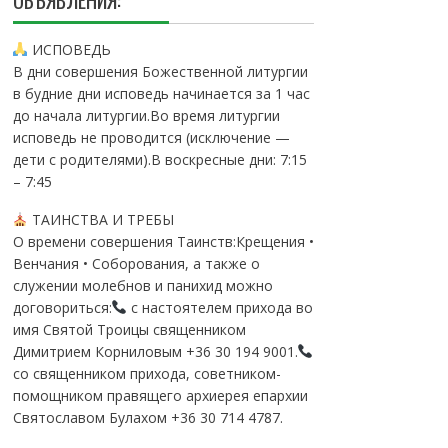
ОБЪЯВЛЕНИЯ:
ИСПОВЕДЬ
В дни совершения Божественной литургии
в будние дни исповедь начинается за 1 час
до начала литургии.Во время литургии
исповедь не проводится (исключение —
дети с родителями).В воскресные дни: 7:15
– 7:45
ТАИНСТВА И ТРЕБЫ
О времени совершения Таинств:Крещения •
Венчания • Соборования, а также о
служении молебнов и панихид можно
договориться:
с настоятелем прихода во
имя Святой Троицы священником
Димитрием Корниловым +36 30 194 9001.
со священником прихода, советником-
помощником правящего архиерея епархии
Святославом Булахом +36 30 714 4787.