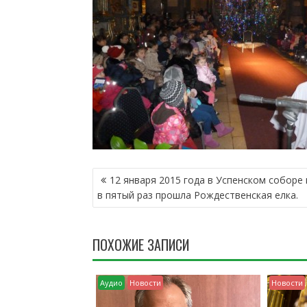
Н
12 января 2015 года в Успенском соборе
А
в пятый раз прошла Рождественская елка.
В
И
Г
ПОХОЖИЕ ЗАПИСИ
А
Ц
И
Аудио
Новости
Новости
Я