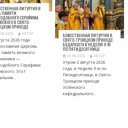
СТВЕННАЯ ЛИТУРГИЯ В
Ь ПАМЯТИ
ПОДОБНОГО СЕРАФИМА
ВСКОГО В СВЯТО-
ИЦКОМ ПРИХОДЕ
.08.2026
АВТОР
БОЖЕСТВЕННАЯ ЛИТУРГИЯ В
СВЯТО-ТРОИЦКОМ ПРИХОДЕ
густа 2026 года
БУДАПЕШТА В НЕДЕЛЮ 9-Ю
вославная Церковь
ПО ПЯТИДЕСЯТНИЦЕ
 память великого
03.08.2026
АВТОР
вижника —
Утром 2 августа 2026
подобного Серафима
года, в Неделю 9-ю по
вского. Этот
Пятидесятнице, в Свято-
ильник...
Троицком приходе
Успенского
кафедрального...