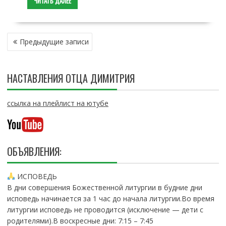
ЧИТАТЬ ДАЛЕЕ
Н
Предыдущие записи
А
В
И
НАСТАВЛЕНИЯ ОТЦА ДИМИТРИЯ
Г
А
Ц
ссылка на плейлист на ютубе
И
Я
П
О
ОБЪЯВЛЕНИЯ:
З
А
ИСПОВЕДЬ
П
В дни совершения Божественной литургии в будние дни
И
исповедь начинается за 1 час до начала литургии.Во время
С
литургии исповедь не проводится (исключение — дети с
Я
родителями).В воскресные дни: 7:15 – 7:45