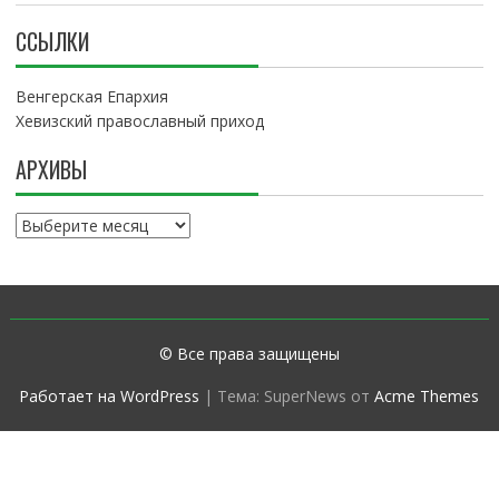
ССЫЛКИ
Венгерская Епархия
Хевизский православный приход
АРХИВЫ
А
р
х
и
в
ы
© Все права защищены
Работает на WordPress
|
Тема: SuperNews от
Acme Themes