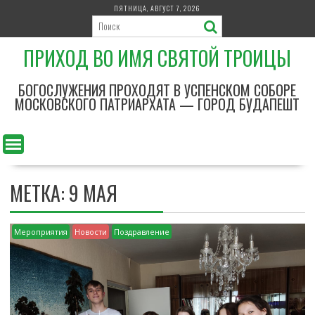
П
ПЯТНИЦА, АВГУСТ 7, 2026
е
р
ПРИХОД ВО ИМЯ СВЯТОЙ ТРОИЦЫ
е
й
т
БОГОСЛУЖЕНИЯ ПРОХОДЯТ В УСПЕНСКОМ СОБОРЕ
и
МОСКОВСКОГО ПАТРИАРХАТА — ГОРОД БУДАПЕШТ
к
с
о
д
е
МЕТКА: 9 МАЯ
р
ж
и
Мероприятия
Новости
Поздравление
м
о
м
у