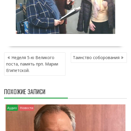
Н
Неделя 5-ю Великого
Таинство соборования
А
поста, память прп. Марии
В
Египетской.
И
Г
А
ПОХОЖИЕ ЗАПИСИ
Ц
И
Я
Аудио
Новости
П
О
З