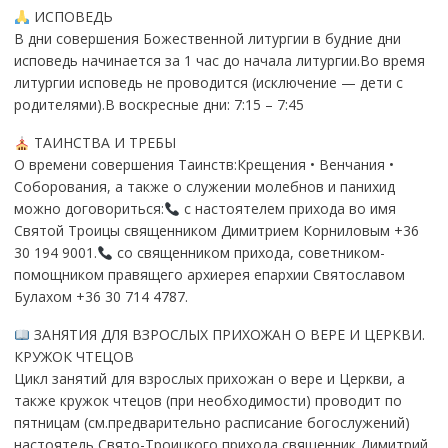
ИСПОВЕДЬ
В дни совершения Божественной литургии в будние дни
исповедь начинается за 1 час до начала литургии.Во время
литургии исповедь не проводится (исключение — дети с
родителями).В воскресные дни: 7:15 – 7:45
ТАИНСТВА И ТРЕБЫ
О времени совершения Таинств:Крещения • Венчания •
Соборования, а также о служении молебнов и панихид
можно договориться:
с настоятелем прихода во имя
Святой Троицы священником Димитрием Корниловым +36
30 194 9001.
со священником прихода, советником-
помощником правящего архиерея епархии Святославом
Булахом +36 30 714 4787.
ЗАНЯТИЯ ДЛЯ ВЗРОСЛЫХ ПРИХОЖАН О ВЕРЕ И ЦЕРКВИ.
КРУЖОК ЧТЕЦОВ
Цикл занятий для взрослых прихожан о вере и Церкви, а
также кружок чтецов (при необходимости) проводит по
пятницам (см.предварительно расписание богослужений)
настоятель Свято-Троицкого прихода священник Димитрий