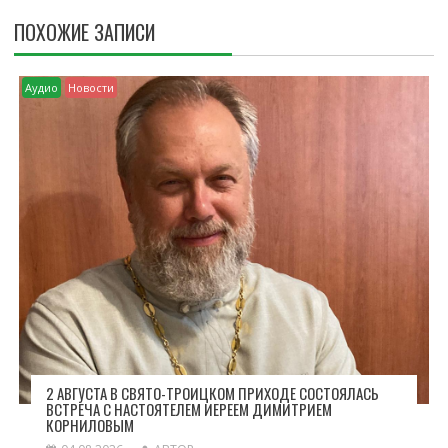
Г
ПОХОЖИЕ ЗАПИСИ
А
Ц
И
Аудио
Новости
Я
П
О
З
А
П
И
С
Я
М
2 АВГУСТА В СВЯТО-ТРОИЦКОМ ПРИХОДЕ СОСТОЯЛАСЬ
ВСТРЕЧА С НАСТОЯТЕЛЕМ ИЕРЕЕМ ДИМИТРИЕМ
КОРНИЛОВЫМ