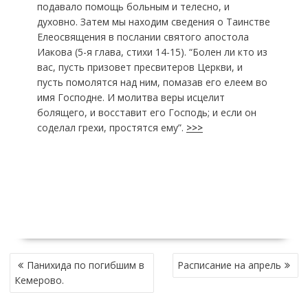
подавало помощь больным и телесно, и
духовно. Затем мы находим сведения о Таинстве
Елеосвящения в послании святого апостола
Иакова (5-я глава, стихи 14-15). “Болен ли кто из
вас, пусть призовет пресвитеров Церкви, и
пусть помолятся над ним, помазав его елеем во
имя Господне. И молитва веры исцелит
болящего, и восставит его Господь; и если он
соделал грехи, простятся ему”.
>>>
Н
Панихида по погибшим в
Расписание на апрель
А
Кемерово.
В
И