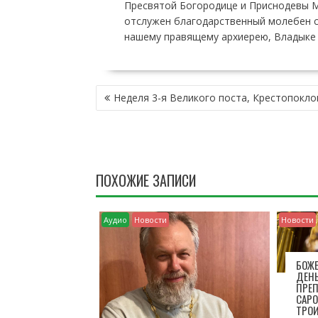
Пресвятой Богородице и Приснодевы М
отслужен благодарственный молебен с
нашему правящему архиерею, Владыке Т
Н
Неделя 3-я Великого поста, Крестопокло
А
В
И
Г
А
ПОХОЖИЕ ЗАПИСИ
Ц
И
Я
Аудио
Новости
Новости
П
О
З
БОЖЕ
ДЕН
А
ПРЕ
П
САРО
И
ТРО