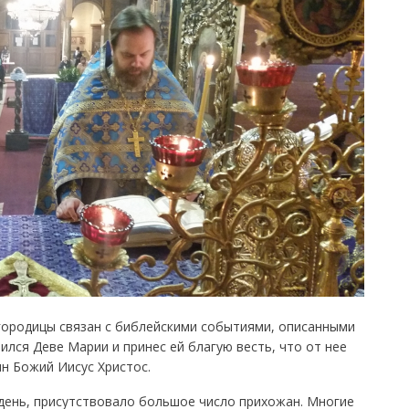
ородицы связан с библейскими событиями, описанными
вился Деве Марии и принес ей благую весть, что от нее
н Божий Иисус Христос.
 день, присутствовало большое число прихожан. Многие