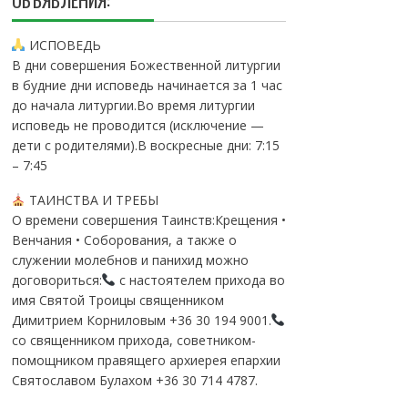
ОБЪЯВЛЕНИЯ:
ИСПОВЕДЬ
В дни совершения Божественной литургии
в будние дни исповедь начинается за 1 час
до начала литургии.Во время литургии
исповедь не проводится (исключение —
дети с родителями).В воскресные дни: 7:15
– 7:45
ТАИНСТВА И ТРЕБЫ
О времени совершения Таинств:Крещения •
Венчания • Соборования, а также о
служении молебнов и панихид можно
договориться:
с настоятелем прихода во
имя Святой Троицы священником
Димитрием Корниловым +36 30 194 9001.
со священником прихода, советником-
помощником правящего архиерея епархии
Святославом Булахом +36 30 714 4787.