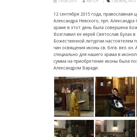
14.09.2015
АВТОР
СВЕЖИЕ
,
ФОТ
12 сентября 2015 года, православная ц
Александра Невского, прп. Александра 
храме в этот день была совершена Бож
Возглавил ее иерей Святослав Булах 
Божественной литургии настоятелем 
чин освящения иконы св. блгв. вел. кн
специально для нашего храма в иконо
сумма на приобретение иконы была п
Александром Варади.