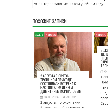
А
уже второе занятие в этом учебном году
В
И
Г
ПОХОЖИЕ ЗАПИСИ
А
Ц
И
Аудио
Новости
Новости
Я
П
О
БОЖЕ
ДЕН
З
ПРЕ
А
САРО
П
ТРО
И
04
С
2 АВГУСТА В СВЯТО-
1 ав
ТРОИЦКОМ ПРИХОДЕ
Я
Пра
СОСТОЯЛАСЬ ВСТРЕЧА С
М
НАСТОЯТЕЛЕМ ИЕРЕЕМ
чтит
ДИМИТРИЕМ КОРНИЛОВЫМ
под
04.08.2026
АВТОР
пре
2 августа, по окончании
Саро
Божественной литургии, в