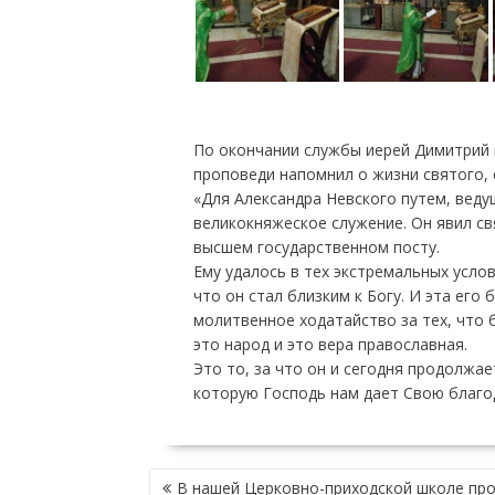
По окончании службы иерей Димитрий 
проповеди напомнил о жизни святого, е
«Для Александра Невского путем, веду
великокняжеское служение. Он явил свя
высшем государственном посту.
Ему удалось в тех экстремальных усло
что он стал близким к Богу. И эта его 
молитвенное ходатайство за тех, что 
это народ и это вера православная.
Это то, за что он и сегодня продолжае
которую Господь нам дает Свою благод
Н
В нашей Церковно-приходской школе пр