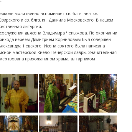
О
ерковь молитвенно вспоминает св. блгв. вел. кн.
Свирского и св. блгв. кн. Даниила Московского. В нашем
ественная литургия.
в сослужении дьякона Владимира Чепыжова. По окончании
прихода иереем Димитрием Корниловым был совершен
. Александра Невского. Икона святого была написана
писной мастерской Киево-Печерской лавры. Значительная
ожертвована прихожанином храма, алтарником