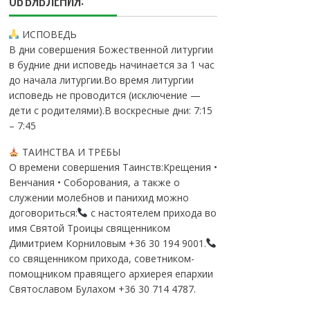
ОБЪЯВЛЕНИЯ:
ИСПОВЕДЬ
В дни совершения Божественной литургии
в будние дни исповедь начинается за 1 час
до начала литургии.Во время литургии
исповедь не проводится (исключение —
дети с родителями).В воскресные дни: 7:15
– 7:45
ТАИНСТВА И ТРЕБЫ
О времени совершения Таинств:Крещения •
Венчания • Соборования, а также о
служении молебнов и панихид можно
договориться:
с настоятелем прихода во
имя Святой Троицы священником
Димитрием Корниловым +36 30 194 9001.
со священником прихода, советником-
помощником правящего архиерея епархии
Святославом Булахом +36 30 714 4787.