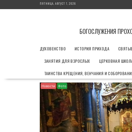
П
ПЯТНИЦА, АВГУСТ 7, 2026
е
р
е
й
БОГОСЛУЖЕНИЯ ПРОХ
т
и
ДУХОВЕНСТВО
ИСТОРИЯ ПРИХОДА
СВЯТЫ
к
с
ЗАНЯТИЯ ДЛЯ ВЗРОСЛЫХ
ЦЕРКОВНАЯ ШКОЛА
о
д
ТАИНСТВА КРЕЩЕНИЯ, ВЕНЧАНИЯ И СОБОРОВАН
е
р
Новости
Фото
ж
и
м
о
м
у