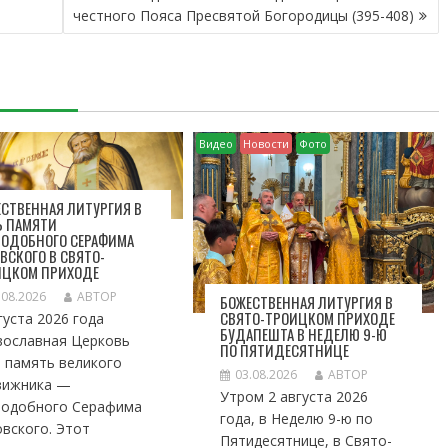
честного Пояса Пресвятой Богородицы (395-408)
Видео
Новости
Фото
СТВЕННАЯ ЛИТУРГИЯ В
Ь ПАМЯТИ
ПОДОБНОГО СЕРАФИМА
ВСКОГО В СВЯТО-
ИЦКОМ ПРИХОДЕ
.08.2026
АВТОР
БОЖЕСТВЕННАЯ ЛИТУРГИЯ В
СВЯТО-ТРОИЦКОМ ПРИХОДЕ
густа 2026 года
БУДАПЕШТА В НЕДЕЛЮ 9-Ю
вославная Церковь
ПО ПЯТИДЕСЯТНИЦЕ
 память великого
03.08.2026
АВТОР
вижника —
Утром 2 августа 2026
подобного Серафима
года, в Неделю 9-ю по
вского. Этот
Пятидесятнице, в Свято-