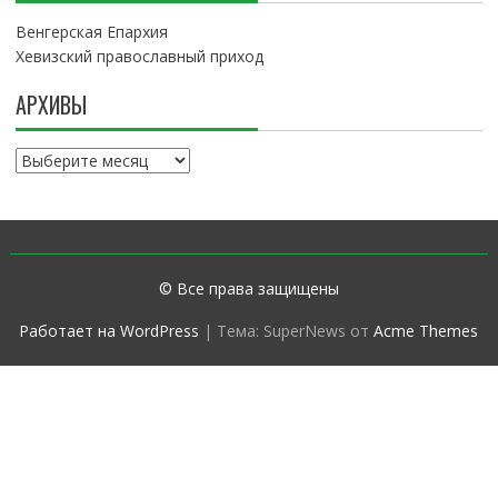
Венгерская Епархия
Хевизский православный приход
АРХИВЫ
А
р
х
и
в
ы
© Все права защищены
Работает на WordPress
|
Тема: SuperNews от
Acme Themes