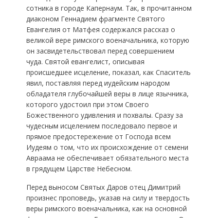
сотника в городе Капернаум. Так, в прочитанном
диаконом Геннадием фрагменте Святого
Евангелия от Матфея содержался рассказ о
великой вере римского военачальника, которую
он засвидетельствовал перед совершением
чуда. Святой евангелист, описывая
происшедшее исцеление, показал, как Спаситель
явил, поставляя перед иудейским народом
обладателя глубочайшей веры в лице язычника,
которого удостоил при этом Своего
Божественного удивления и похвалы. Сразу за
чудесным исцелением последовало первое и
прямое предостережение от Господа всем
Иудеям о том, что их происхождение от семени
Авраама не обеспечивает обязательного места
в грядущем Царстве Небесном.
Перед выносом Святых Даров отец Димитрий
произнес проповедь, указав на силу и твердость
веры римского военачальника, как на основной