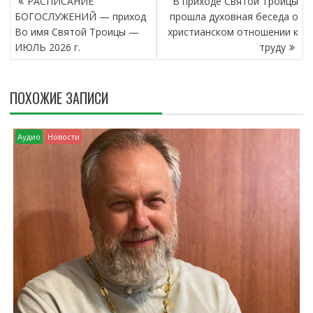
РАСПИСАНИЕ
В приходе Святой Троицы
А
БОГОСЛУЖЕНИЙ — приход
прошла духовная беседа о
В
Во имя Святой Троицы —
христианском отношении к
И
ИЮЛЬ 2026 г.
труду
Г
А
Ц
ПОХОЖИЕ ЗАПИСИ
И
Я
П
Аудио
Новости
О
З
А
П
И
С
Я
М