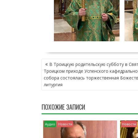
Н
В Троицкую родительскую субботу в Свя
А
Троицком приходе Успенского кафедрально
В
собора состоялась торжественная Божест
И
литургия
Г
А
Ц
ПОХОЖИЕ ЗАПИСИ
И
Я
П
Аудио
Новости
Новости
О
З