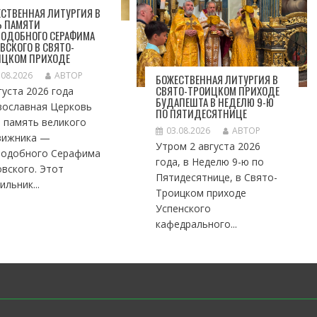
СТВЕННАЯ ЛИТУРГИЯ В
Ь ПАМЯТИ
ПОДОБНОГО СЕРАФИМА
ВСКОГО В СВЯТО-
ИЦКОМ ПРИХОДЕ
.08.2026
АВТОР
БОЖЕСТВЕННАЯ ЛИТУРГИЯ В
СВЯТО-ТРОИЦКОМ ПРИХОДЕ
густа 2026 года
БУДАПЕШТА В НЕДЕЛЮ 9-Ю
вославная Церковь
ПО ПЯТИДЕСЯТНИЦЕ
 память великого
03.08.2026
АВТОР
вижника —
Утром 2 августа 2026
подобного Серафима
года, в Неделю 9-ю по
вского. Этот
Пятидесятнице, в Свято-
ильник...
Троицком приходе
Успенского
кафедрального...