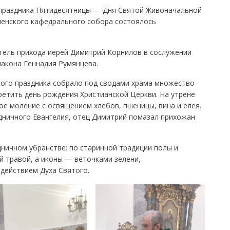
 праздника Пятидесятницы — Дня Святой Живоначальной
пенского кафедрального собора состоялось
тель прихода иерей Димитрий Корнилов в сослужении
иакона Геннадия Румянцева.
ого праздника собрало под сводами храма множество
етить день рождения Христианской Церкви. На утрене
е моление с освящением хлебов, пшеницы, вина и елея.
дничного Евангелия, отец Димитрий помазал прихожан
ничном убранстве: по старинной традиции полы и
 травой, а иконы — веточками зелени,
действием Духа Святого.