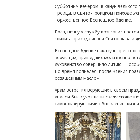
Субботним вечером, в канун великого
Троицы, в Свято-Троицком приходе Ус
торжественное Всенощное бдение.
Праздничную службу возглавил настоя
клирика прихода иерея Святослава и д
Всенощное бдение накануне престольн
верующих, пришедших молитвенно встр
духовенство совершило литию — особо
Во время полиелея, после чтения праз
освященным маслом.
Храм встретил верующих в своем празд
аналои были украшены свежескошенной
символизирующими обновление жизни 