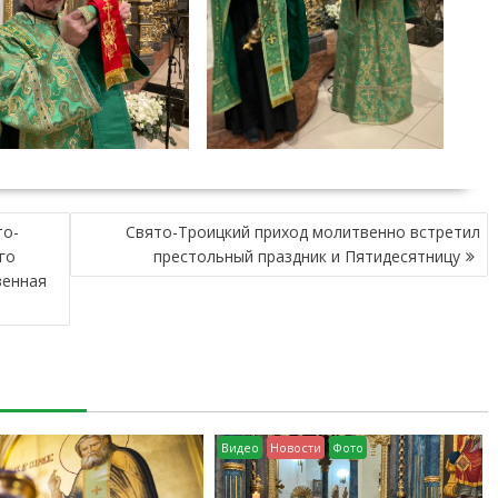
то-
Свято-Троицкий приход молитвенно встретил
го
престольный праздник и Пятидесятницу
венная
Видео
Новости
Фото