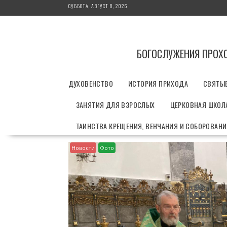
П
СУББОТА, АВГУСТ 8, 2026
е
р
е
й
БОГОСЛУЖЕНИЯ ПРОХ
т
и
ДУХОВЕНСТВО
ИСТОРИЯ ПРИХОДА
СВЯТЫ
к
с
ЗАНЯТИЯ ДЛЯ ВЗРОСЛЫХ
ЦЕРКОВНАЯ ШКОЛА
о
д
ТАИНСТВА КРЕЩЕНИЯ, ВЕНЧАНИЯ И СОБОРОВАН
е
р
Новости
Фото
ж
и
м
о
м
у