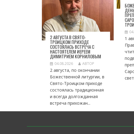
А
БОЖЕ
ДЕН
П
ПРЕ
И
САРО
С
ТРО
Я
04
М
2 АВГУСТА В СВЯТО-
1 ав
ТРОИЦКОМ ПРИХОДЕ
Пра
СОСТОЯЛАСЬ ВСТРЕЧА С
НАСТОЯТЕЛЕМ ИЕРЕЕМ
чтит
ДИМИТРИЕМ КОРНИЛОВЫМ
под
04.08.2026
АВТОР
пре
2 августа, по окончании
Саро
Божественной литургии, в
свет
Свято-Троицком приходе
состоялась традиционная
и всегда долгожданная
встреча прихожан...