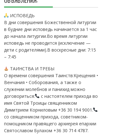
ОБЪЯВЛЕНИЯ:
ИСПОВЕДЬ
В дни совершения Божественной литургии
в будние дни исповедь начинается за 1 час
до начала литургии.Во время литургии
исповедь не проводится (исключение —
дети с родителями).В воскресные дни: 7:15
– 7:45
ТАИНСТВА И ТРЕБЫ
О времени совершения Таинств:Крещения •
Венчания • Соборования, а также о
служении молебнов и панихид можно
договориться:
с настоятелем прихода во
имя Святой Троицы священником
Димитрием Корниловым +36 30 194 9001.
со священником прихода, советником-
помощником правящего архиерея епархии
Святославом Булахом +36 30 714 4787.