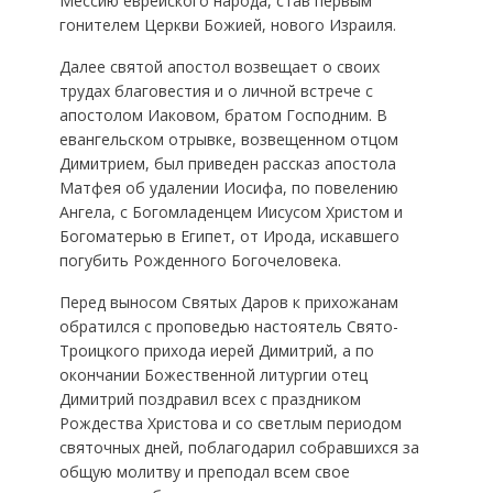
Мессию еврейского народа, став первым
гонителем Церкви Божией, нового Израиля.
Далее святой апостол возвещает о своих
трудах благовестия и о личной встрече с
апостолом Иаковом, братом Господним. В
евангельском отрывке, возвещенном отцом
Димитрием, был приведен рассказ апостола
Матфея об удалении Иосифа, по повелению
Ангела, с Богомладенцем Иисусом Христом и
Богоматерью в Египет, от Ирода, искавшего
погубить Рожденного Богочеловека.
Перед выносом Святых Даров к прихожанам
обратился с проповедью настоятель Свято-
Троицкого прихода иерей Димитрий, а по
окончании Божественной литургии отец
Димитрий поздравил всех с праздником
Рождества Христова и со светлым периодом
святочных дней, поблагодарил собравшихся за
общую молитву и преподал всем свое