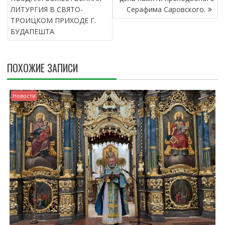
В
ЛИТУРГИЯ В СВЯТО-
Серафима Саровского.
И
ТРОИЦКОМ ПРИХОДЕ Г.
Г
БУДАПЕШТА
А
Ц
И
ПОХОЖИЕ ЗАПИСИ
Я
П
О
Новости
З
А
П
И
С
Я
М