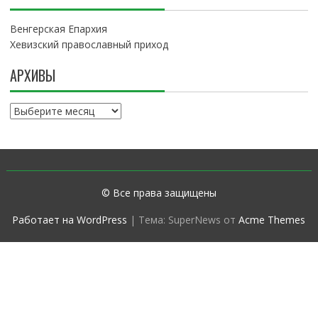
Венгерская Епархия
Хевизский православный приход
АРХИВЫ
А
р
х
и
в
ы
© Все права защищены
Работает на WordPress
|
Тема: SuperNews от
Acme Themes