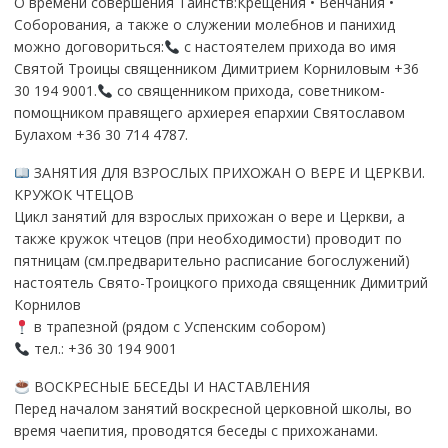
О времени совершения Таинств:Крещения • Венчания •
Соборования, а также о служении молебнов и панихид
можно договориться:
с настоятелем прихода во имя
Святой Троицы священником Димитрием Корниловым +36
30 194 9001.
со священником прихода, советником-
помощником правящего архиерея епархии Святославом
Булахом +36 30 714 4787.
ЗАНЯТИЯ ДЛЯ ВЗРОСЛЫХ ПРИХОЖАН О ВЕРЕ И ЦЕРКВИ.
КРУЖОК ЧТЕЦОВ
Цикл занятий для взрослых прихожан о вере и Церкви, а
также кружок чтецов (при необходимости) проводит по
пятницам (см.предварительно расписание богослужений)
настоятель Свято-Троицкого прихода священник Димитрий
Корнилов
в трапезной (рядом с Успенским собором)
тел.: +36 30 194 9001
ВОСКРЕСНЫЕ БЕСЕДЫ И НАСТАВЛЕНИЯ
Перед началом занятий воскресной церковной школы, во
время чаепития, проводятся беседы с прихожанами.