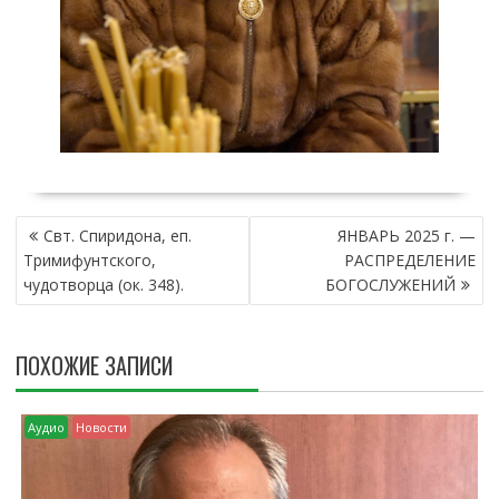
Н
Свт. Спиридона, еп.
ЯНВАРЬ 2025 г. —
А
Тримифунтского,
РАСПРЕДЕЛЕНИЕ
В
чудотворца (ок. 348).
БОГОСЛУЖЕНИЙ
И
Г
А
ПОХОЖИЕ ЗАПИСИ
Ц
И
Я
Аудио
Новости
П
О
З