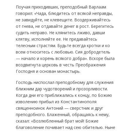
Поучая приходивших, преподобный Варлаам
говорил: «Чада, блюдитесь от всякой неправды,
не завидуйте, не клевещите. Воздерживайтесь
от гнева, не отдавайте денег в рост. Берегитесь
судить неправо. Не клянитесь лживо, давши
клятву, исполняйте ее. Не предавайтесь
телесным страстям. Будьте всегда кротки и ко
всем относитесь с любовью. Сия добродетель
— начало и корень всякого добра». Вскоре была
воздвигнута церковь в честь Преображения
Господня и основан монастырь.
Господь ниспослал преподобному для служения
ближним дар чудотворений и прозорливости.
Когда дни его приближались к концу, по Божию
изволению прибыл из Константинополя
священноинок Антоний — сверстник и друг
преподобного. Блаженный, обращаясь к нему,
сказал: «Возлюбленный брат мой! Божие
благоволение почивает над сею обителью. Ныне