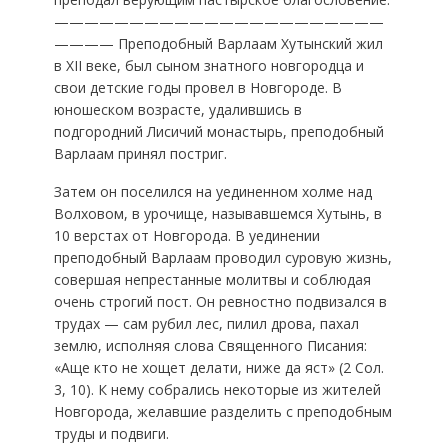
——————————————————————
———— Преподобный Варлаам Хутынский жил
в XII веке, был сыном знатного новгородца и
свои детские годы провел в Новгороде. В
юношеском возрасте, удалившись в
подгородний Лисичий монастырь, преподобный
Варлаам принял постриг.
Затем он поселился на уединенном холме над
Волховом, в урочище, называвшемся Хутынь, в
10 верстах от Новгорода. В уединении
преподобный Варлаам проводил суровую жизнь,
совершая непрестанные молитвы и соблюдая
очень строгий пост. Он ревностно подвизался в
трудах — сам рубил лес, пилил дрова, пахал
землю, исполняя слова Священного Писания:
«Аще кто не хощет делати, ниже да яст» (2 Сол.
3, 10). К нему собрались некоторые из жителей
Новгорода, желавшие разделить с преподобным
труды и подвиги.