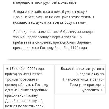
я передаю в твои руки сей монастырь.
Блюди его и заботься о нем. Я уже отхожу к
Царю Небесному. Но не смущайся этим: телом я
покидаю вас, духом же всегда буду с вами».
Преподав наставление своей братии, заповедав
хранить православную веру и постоянно
пребывать в смирении, преподобный Варлаам
преставился ко Господу 6 ноября 1192 года.
Н
18 ноября 2022 года
Божественная литургия в
А
приход во имя Святой
Неделю 23-ю по
В
Троицы проводил в
Пятидесятнице в Свято-
И
последний путь к Господу
Троицком приходе г.
Г
одну из наших старейших
Будапешта.
А
прихожанок Галину
Ц
Дарабош, почившую 2
И
ноября после тяжелой