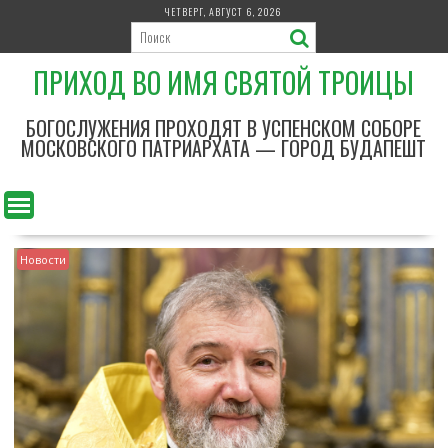
П
ЧЕТВЕРГ, АВГУСТ 6, 2026
е
р
ПРИХОД ВО ИМЯ СВЯТОЙ ТРОИЦЫ
е
й
т
БОГОСЛУЖЕНИЯ ПРОХОДЯТ В УСПЕНСКОМ СОБОРЕ
и
МОСКОВСКОГО ПАТРИАРХАТА — ГОРОД БУДАПЕШТ
к
с
о
д
е
Новости
р
ж
и
м
о
м
у