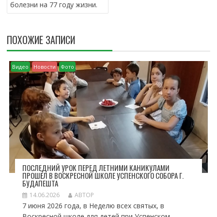
Я
болезни на 77 году жизни.
П
О
З
ПОХОЖИЕ ЗАПИСИ
А
П
И
Видео
Новости
Фото
С
Я
М
ПОСЛЕДНИЙ УРОК ПЕРЕД ЛЕТНИМИ КАНИКУЛАМИ
ПРОШЁЛ В ВОСКРЕСНОЙ ШКОЛЕ УСПЕНСКОГО СОБОРА Г.
БУДАПЕШТА
14.06.2026
АВТОР
7 июня 2026 года, в Неделю всех святых, в
Воскресной школе для детей при Успенском