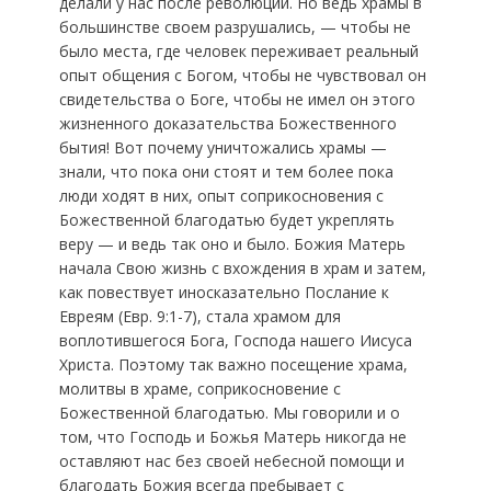
делали у нас после революции. Но ведь храмы в
большинстве своем разрушались, — чтобы не
было места, где человек переживает реальный
опыт общения с Богом, чтобы не чувствовал он
свидетельства о Боге, чтобы не имел он этого
жизненного доказательства Божественного
бытия! Вот почему уничтожались храмы —
знали, что пока они стоят и тем более пока
люди ходят в них, опыт соприкосновения с
Божественной благодатью будет укреплять
веру — и ведь так оно и было. Божия Матерь
начала Свою жизнь с вхождения в храм и затем,
как повествует иносказательно Послание к
Евреям (Евр. 9:1-7), стала храмом для
воплотившегося Бога, Господа нашего Иисуса
Христа. Поэтому так важно посещение храма,
молитвы в храме, соприкосновение с
Божественной благодатью. Мы говорили и о
том, что Господь и Божья Матерь никогда не
оставляют нас без своей небесной помощи и
благодать Божия всегда пребывает с