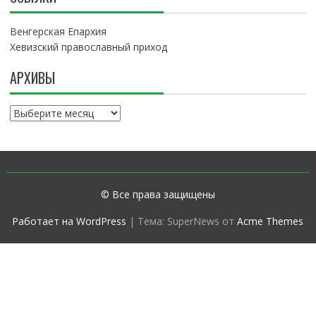
Венгерская Епархия
Хевизский православный приход
АРХИВЫ
А
р
х
и
в
ы
© Все права защищены
Работает на WordPress
|
Тема: SuperNews от
Acme Themes