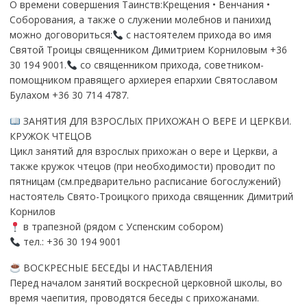
О времени совершения Таинств:Крещения • Венчания •
Соборования, а также о служении молебнов и панихид
можно договориться:
с настоятелем прихода во имя
Святой Троицы священником Димитрием Корниловым +36
30 194 9001.
со священником прихода, советником-
помощником правящего архиерея епархии Святославом
Булахом +36 30 714 4787.
ЗАНЯТИЯ ДЛЯ ВЗРОСЛЫХ ПРИХОЖАН О ВЕРЕ И ЦЕРКВИ.
КРУЖОК ЧТЕЦОВ
Цикл занятий для взрослых прихожан о вере и Церкви, а
также кружок чтецов (при необходимости) проводит по
пятницам (см.предварительно расписание богослужений)
настоятель Свято-Троицкого прихода священник Димитрий
Корнилов
в трапезной (рядом с Успенским собором)
тел.: +36 30 194 9001
ВОСКРЕСНЫЕ БЕСЕДЫ И НАСТАВЛЕНИЯ
Перед началом занятий воскресной церковной школы, во
время чаепития, проводятся беседы с прихожанами.