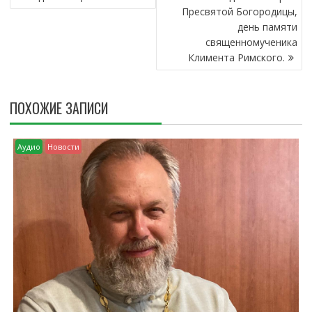
И
Пресвятой Богородицы,
Г
день памяти
А
священномученика
Ц
Климента Римского.
И
Я
П
ПОХОЖИЕ ЗАПИСИ
О
З
А
Аудио
Новости
П
И
С
Я
М