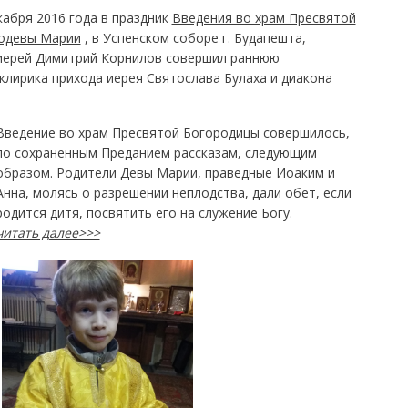
кабря 2016 года в праздник
Введения во храм Пресвятой
нодевы Марии
, в Успенском соборе г. Будапешта,
 иерей Димитрий Корнилов совершил раннюю
лирика прихода иерея Святослава Булаха и диакона
Введение во храм Пресвятой Богородицы совершилось,
по сохраненным Преданием рассказам, следующим
образом. Родители Девы Марии, праведные Иоаким и
Анна, молясь о разрешении неплодства, дали обет, если
родится дитя, посвятить его на служение Богу.
читать далее>>>