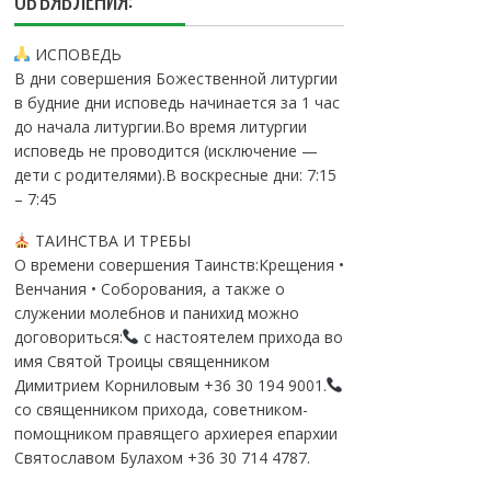
ОБЪЯВЛЕНИЯ:
ИСПОВЕДЬ
В дни совершения Божественной литургии
в будние дни исповедь начинается за 1 час
до начала литургии.Во время литургии
исповедь не проводится (исключение —
дети с родителями).В воскресные дни: 7:15
– 7:45
ТАИНСТВА И ТРЕБЫ
О времени совершения Таинств:Крещения •
Венчания • Соборования, а также о
служении молебнов и панихид можно
договориться:
с настоятелем прихода во
имя Святой Троицы священником
Димитрием Корниловым +36 30 194 9001.
со священником прихода, советником-
помощником правящего архиерея епархии
Святославом Булахом +36 30 714 4787.