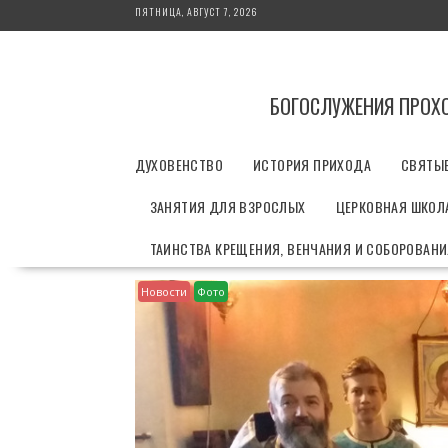
П
ПЯТНИЦА, АВГУСТ 7, 2026
е
р
е
й
БОГОСЛУЖЕНИЯ ПРОХ
т
и
ДУХОВЕНСТВО
ИСТОРИЯ ПРИХОДА
СВЯТЫ
к
с
ЗАНЯТИЯ ДЛЯ ВЗРОСЛЫХ
ЦЕРКОВНАЯ ШКОЛА
о
д
ТАИНСТВА КРЕЩЕНИЯ, ВЕНЧАНИЯ И СОБОРОВАН
е
р
Новости
Фото
ж
и
м
о
м
у