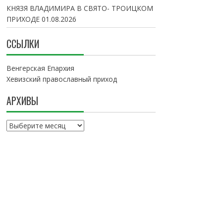
КНЯЗЯ ВЛАДИМИРА В СВЯТО- ТРОИЦКОМ
ПРИХОДЕ
01.08.2026
ССЫЛКИ
Венгерская Епархия
Хевизский православный приход
АРХИВЫ
А
р
х
и
в
ы