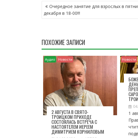
Н
Очередное занятие для взрослых в пятни
А
декабря в 18-00!!!
В
И
Г
А
ПОХОЖИЕ ЗАПИСИ
Ц
И
Я
Аудио
Новости
Новости
П
О
З
БОЖЕ
ДЕН
А
ПРЕ
П
САРО
И
ТРО
С
04
Я
2 АВГУСТА В СВЯТО-
1 ав
ТРОИЦКОМ ПРИХОДЕ
М
Пра
СОСТОЯЛАСЬ ВСТРЕЧА С
НАСТОЯТЕЛЕМ ИЕРЕЕМ
чтит
ДИМИТРИЕМ КОРНИЛОВЫМ
под