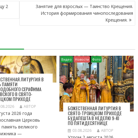
цу 2
Занятие для взрослых — Таинство Крещения.
История формирования чинопоследования
Крещения.
Видео
Новости
Фото
СТВЕННАЯ ЛИТУРГИЯ В
Ь ПАМЯТИ
ПОДОБНОГО СЕРАФИМА
ВСКОГО В СВЯТО-
ИЦКОМ ПРИХОДЕ
.08.2026
АВТОР
БОЖЕСТВЕННАЯ ЛИТУРГИЯ В
СВЯТО-ТРОИЦКОМ ПРИХОДЕ
густа 2026 года
БУДАПЕШТА В НЕДЕЛЮ 9-Ю
вославная Церковь
ПО ПЯТИДЕСЯТНИЦЕ
 память великого
03.08.2026
АВТОР
вижника —
Утром 2 августа 2026