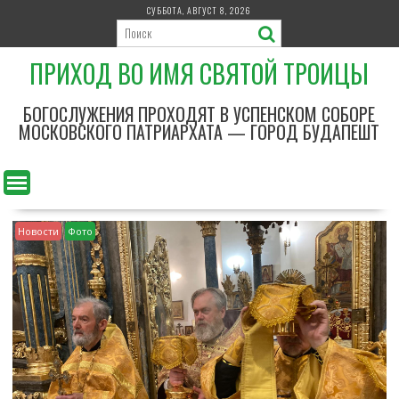
П
СУББОТА, АВГУСТ 8, 2026
е
р
ПРИХОД ВО ИМЯ СВЯТОЙ ТРОИЦЫ
е
й
т
БОГОСЛУЖЕНИЯ ПРОХОДЯТ В УСПЕНСКОМ СОБОРЕ
и
МОСКОВСКОГО ПАТРИАРХАТА — ГОРОД БУДАПЕШТ
к
с
о
д
е
Новости
Фото
р
ж
и
м
о
м
у