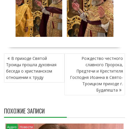
Н
В приходе Святой
Рождество честного
А
Троицы прошла духовная
славного Пророка,
В
беседа о христианском
Предтечи и Крестителя
И
отношении к труду
Господня Иоанна в Свято-
Г
Троицком приходе г.
А
Будапешта
Ц
И
Я
ПОХОЖИЕ ЗАПИСИ
П
О
З
Аудио
Новости