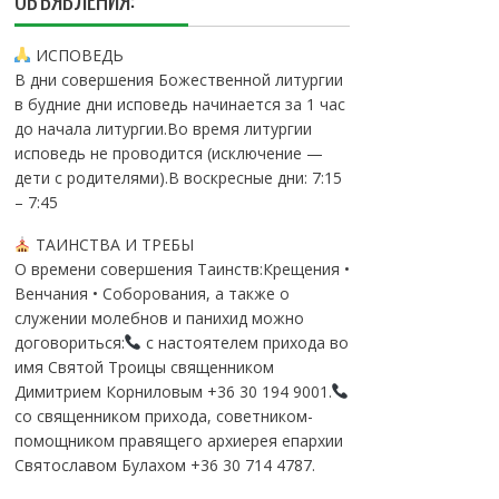
ОБЪЯВЛЕНИЯ:
ИСПОВЕДЬ
В дни совершения Божественной литургии
в будние дни исповедь начинается за 1 час
до начала литургии.Во время литургии
исповедь не проводится (исключение —
дети с родителями).В воскресные дни: 7:15
– 7:45
ТАИНСТВА И ТРЕБЫ
О времени совершения Таинств:Крещения •
Венчания • Соборования, а также о
служении молебнов и панихид можно
договориться:
с настоятелем прихода во
имя Святой Троицы священником
Димитрием Корниловым +36 30 194 9001.
со священником прихода, советником-
помощником правящего архиерея епархии
Святославом Булахом +36 30 714 4787.