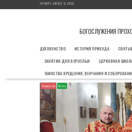
П
ЧЕТВЕРГ, АВГУСТ 6, 2026
е
р
е
й
БОГОСЛУЖЕНИЯ ПРОХ
т
и
ДУХОВЕНСТВО
ИСТОРИЯ ПРИХОДА
СВЯТЫ
к
с
ЗАНЯТИЯ ДЛЯ ВЗРОСЛЫХ
ЦЕРКОВНАЯ ШКОЛА
о
д
ТАИНСТВА КРЕЩЕНИЯ, ВЕНЧАНИЯ И СОБОРОВАН
е
р
Новости
Фото
ж
и
м
о
м
у