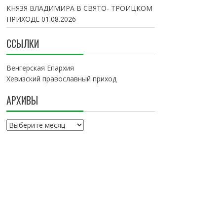
КНЯЗЯ ВЛАДИМИРА В СВЯТО- ТРОИЦКОМ
ПРИХОДЕ
01.08.2026
ССЫЛКИ
Венгерская Епархия
Хевизский православный приход
АРХИВЫ
А
р
х
и
в
ы