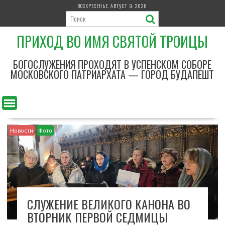
П
ВОСКРЕСЕНЬЕ, АВГУСТ 9, 2026
е
р
ПРИХОД ВО ИМЯ СВЯТОЙ ТРОИЦЫ
е
й
т
БОГОСЛУЖЕНИЯ ПРОХОДЯТ В УСПЕНСКОМ СОБОРЕ
и
МОСКОВСКОГО ПАТРИАРХАТА — ГОРОД БУДАПЕШТ
к
с
о
д
е
Новости
Фото
р
ж
и
м
о
м
СЛУЖЕНИЕ ВЕЛИКОГО КАНОНА ВО
у
ВТОРНИК ПЕРВОЙ СЕДМИЦЫ