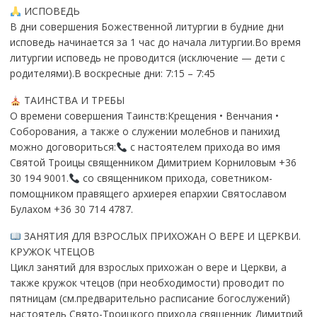
ИСПОВЕДЬ
В дни совершения Божественной литургии в будние дни
исповедь начинается за 1 час до начала литургии.Во время
литургии исповедь не проводится (исключение — дети с
родителями).В воскресные дни: 7:15 – 7:45
ТАИНСТВА И ТРЕБЫ
О времени совершения Таинств:Крещения • Венчания •
Соборования, а также о служении молебнов и панихид
можно договориться:
с настоятелем прихода во имя
Святой Троицы священником Димитрием Корниловым +36
30 194 9001.
со священником прихода, советником-
помощником правящего архиерея епархии Святославом
Булахом +36 30 714 4787.
ЗАНЯТИЯ ДЛЯ ВЗРОСЛЫХ ПРИХОЖАН О ВЕРЕ И ЦЕРКВИ.
КРУЖОК ЧТЕЦОВ
Цикл занятий для взрослых прихожан о вере и Церкви, а
также кружок чтецов (при необходимости) проводит по
пятницам (см.предварительно расписание богослужений)
настоятель Свято-Троицкого прихода священник Димитрий