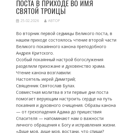
ПОСТА В ПРИХОДЕ ВО ИМЯ
СВЯТОЙ ТРОИЦЫ
25.02.2026
АВТОР
Bо вторник первой седмицы Великого поста, в
нашем приходе состоялось чтение второй части
Великого покаянного канона преподобного
Андрея Критского.
​Особый покаянный настрой богослужения
разделили прихожане и духовенство храма.
Чтение канона возглавили:
​Настоятель иерей Димитрий;
​Священник Святослав Булах.
​Совместная молитва в эти первые дни поста
помогает верующим настроить сердце на путь
покаяния и духовного очищения. Образы канона
— от грехопадения Адама до пришествия
Спасителя — напоминают нам о важности
личного обращения к Богу и исправления жизни.
​«Душе моя, душе моя, востани, что спиши?