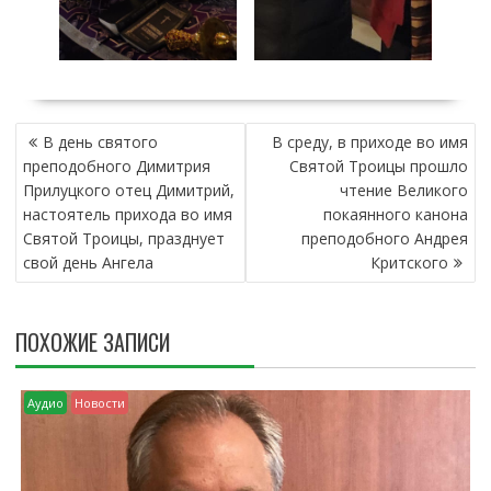
Н
В день святого
В среду, в приходе во имя
А
преподобного Димитрия
Святой Троицы прошло
В
Прилуцкого отец Димитрий,
чтение Великого
И
настоятель прихода во имя
покаянного канона
Г
Святой Троицы, празднует
преподобного Андрея
А
свой день Ангела
Критского
Ц
И
Я
ПОХОЖИЕ ЗАПИСИ
П
О
З
Аудио
Новости
А
П
И