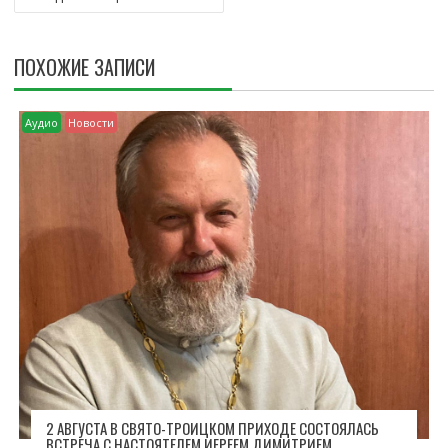
А
Ц
И
ПОХОЖИЕ ЗАПИСИ
Я
П
О
Аудио
Новости
З
А
П
И
С
Я
М
2 АВГУСТА В СВЯТО-ТРОИЦКОМ ПРИХОДЕ СОСТОЯЛАСЬ
ВСТРЕЧА С НАСТОЯТЕЛЕМ ИЕРЕЕМ ДИМИТРИЕМ