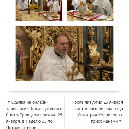
Н
Ссылка на онлайн-
После литургии 25 января
А
трансляцию богослужения в
состоялась беседа отца
В
Свято-Троицком приходе 25
Димитрия Корнилова с
И
января, в Неделю 33 по
прихожанами
Г
Пятидесятнице