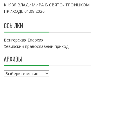
КНЯЗЯ ВЛАДИМИРА В СВЯТО- ТРОИЦКОМ
ПРИХОДЕ
01.08.2026
ССЫЛКИ
Венгерская Епархия
Хевизский православный приход
АРХИВЫ
А
р
х
и
в
ы