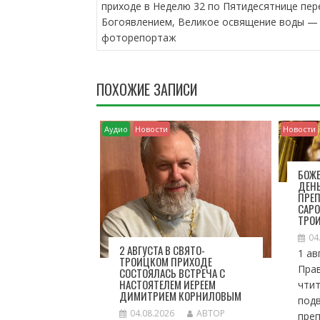
А
приходе в Неделю 32 по Пятидесятнице пер
В
Богоявлением, Великое освящение воды —
И
фоторепортаж
Г
А
Ц
ПОХОЖИЕ ЗАПИСИ
И
Я
П
Аудио
Новости
Новости
О
З
А
БОЖЕ
ДЕН
П
ПРЕ
И
САРО
С
ТРО
Я
04
М
2 АВГУСТА В СВЯТО-
1 ав
ТРОИЦКОМ ПРИХОДЕ
Пра
СОСТОЯЛАСЬ ВСТРЕЧА С
НАСТОЯТЕЛЕМ ИЕРЕЕМ
чтит
ДИМИТРИЕМ КОРНИЛОВЫМ
под
04.08.2026
АВТОР
пре