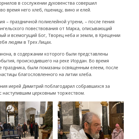
орнилов в сослужении духовенства совершил
о время него хлеб, пшеницу, вино и елей.
ия – праздничной полиелейной утрени, – после пения
ангельского повествования от Марка, описывающий
ный и всемогущий Бог, Творец неба и земли, в Крещении
ебя людям в Трех Лицах.
нона, в содержании которого были представлены
бытия, происходившего на реке Иордан. Во время
не праздника, были помазаны освященным елеем, после
астицы благословленного на литии хлеба.
ния иерей Димитрий поблагодарил собравшихся за
 с наступившим церковным торжеством.