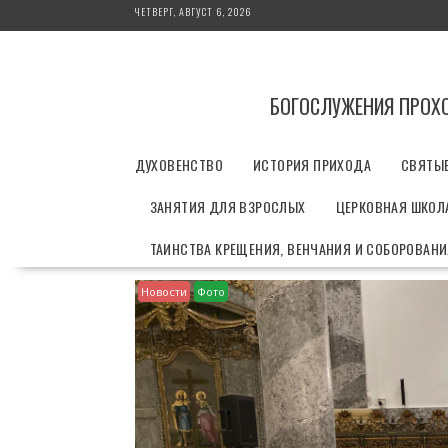
П
ЧЕТВЕРГ, АВГУСТ 6, 2026
е
р
е
й
БОГОСЛУЖЕНИЯ ПРОХ
т
и
ДУХОВЕНСТВО
ИСТОРИЯ ПРИХОДА
СВЯТЫ
к
с
ЗАНЯТИЯ ДЛЯ ВЗРОСЛЫХ
ЦЕРКОВНАЯ ШКОЛА
о
д
ТАИНСТВА КРЕЩЕНИЯ, ВЕНЧАНИЯ И СОБОРОВАН
е
р
Новости
Фото
ж
и
м
о
м
у