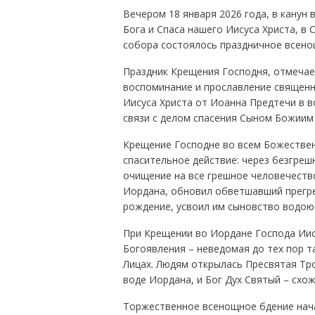
Вечером 18 января 2026 года, в канун
Бога и Спаса нашего Иисуса Христа, в
собора состоялось праздничное всено
Праздник Крещения Господня, отмечае
воспоминание и прославление священн
Иисуса Христа от Иоанна Предтечи в в
связи с делом спасения Сыном Божиим 
Крещение Господне во всем Божестве
спасительное действие: через безгреш
очищение на все грешное человечеств
Иордана, обновил обветшавший прегре
рождение, усвоил им сыновство водою 
При Крещении во Иордане Господа Иис
Богоявления – неведомая до тех пор т
Лицах. Людям открылась Пресвятая Тро
воде Иордана, и Бог Дух Святый – схож
Торжественное всенощное бдение нача