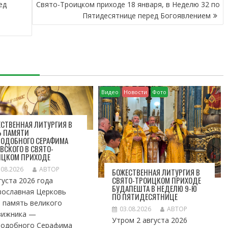
ед
Свято-Троицком приходе 18 января, в Неделю 32 по
Пятидесятнице перед Богоявлением
Видео
Новости
Фото
СТВЕННАЯ ЛИТУРГИЯ В
Ь ПАМЯТИ
ПОДОБНОГО СЕРАФИМА
ВСКОГО В СВЯТО-
ИЦКОМ ПРИХОДЕ
.08.2026
АВТОР
БОЖЕСТВЕННАЯ ЛИТУРГИЯ В
СВЯТО-ТРОИЦКОМ ПРИХОДЕ
густа 2026 года
БУДАПЕШТА В НЕДЕЛЮ 9-Ю
вославная Церковь
ПО ПЯТИДЕСЯТНИЦЕ
 память великого
03.08.2026
АВТОР
вижника —
Утром 2 августа 2026
подобного Серафима