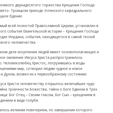
 великого двунадесятого торжества Крещения Господа
 Свято- Троицком приходе Успенского кафедрального
щное бдение.
мый всей полнотой Православной Церкви, установлен в
ого события Евангельской истории – Крещения Господа
одах Иордана, события, находящегося в самой тесной
всего человечества.
нном деле искупления людей имеет основополагающее и
ное омовение Иисуса Христа распространилось
о. Человеколюбец Христос, погрузившись в воды
шениями мир, сотворил людям чудное и новое
и Духом, возвел их к первообразному состоянию.
уса Христа человечеству открылось величайшее чудо
айна троичности Божества, тайна о Боге Едином в Трех
ица: Бог Отец – Своим гласом, Бог Сын – крещением в
дением в виде голубя.
лось великим повечерием, по завершении которого