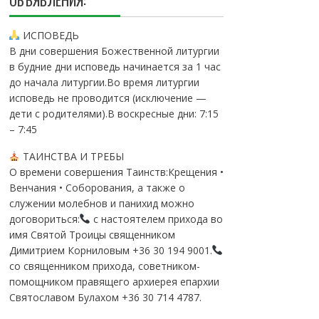
ОБЪЯВЛЕНИЯ:
ИСПОВЕДЬ
В дни совершения Божественной литургии
в будние дни исповедь начинается за 1 час
до начала литургии.Во время литургии
исповедь не проводится (исключение —
дети с родителями).В воскресные дни: 7:15
– 7:45
ТАИНСТВА И ТРЕБЫ
О времени совершения Таинств:Крещения •
Венчания • Соборования, а также о
служении молебнов и панихид можно
договориться:
с настоятелем прихода во
имя Святой Троицы священником
Димитрием Корниловым +36 30 194 9001.
со священником прихода, советником-
помощником правящего архиерея епархии
Святославом Булахом +36 30 714 4787.