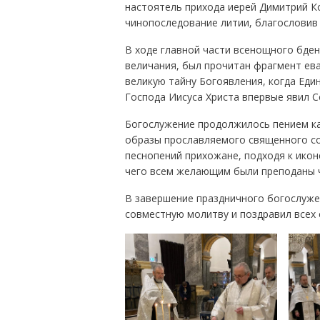
настоятель прихода иерей Димитрий К
чинопоследование литии, благословив в
В ходе главной части всенощного бден
величания, был прочитан фрагмент ев
великую тайну Богоявления, когда Еди
Господа Иисуса Христа впервые явил С
Богослужение продолжилось пением ка
образы прославляемого священного со
песнопений прихожане, подходя к ико
чего всем желающим были преподаны ч
В завершение праздничного богослуже
совместную молитву и поздравил всех