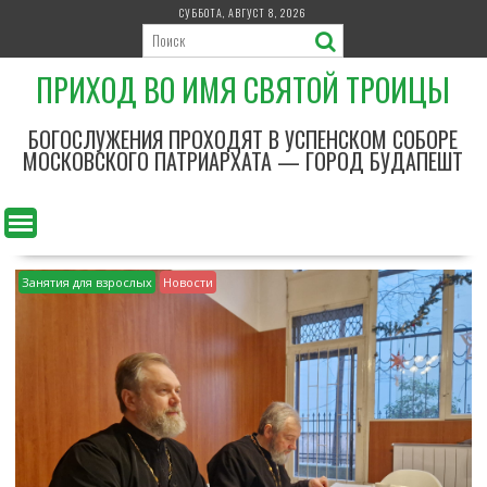
П
СУББОТА, АВГУСТ 8, 2026
е
р
ПРИХОД ВО ИМЯ СВЯТОЙ ТРОИЦЫ
е
й
т
БОГОСЛУЖЕНИЯ ПРОХОДЯТ В УСПЕНСКОМ СОБОРЕ
и
МОСКОВСКОГО ПАТРИАРХАТА — ГОРОД БУДАПЕШТ
к
с
о
д
е
Занятия для взрослых
Новости
р
ж
и
м
о
м
у