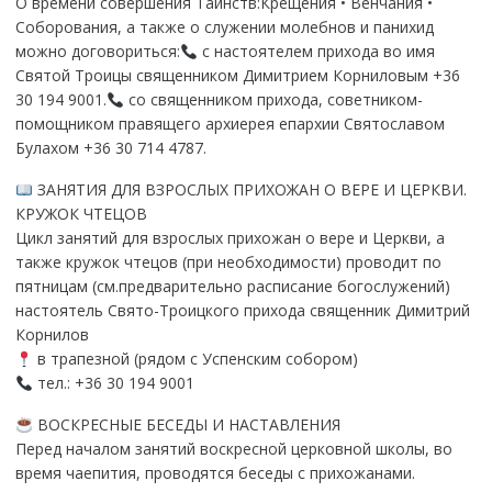
О времени совершения Таинств:Крещения • Венчания •
Соборования, а также о служении молебнов и панихид
можно договориться:
с настоятелем прихода во имя
Святой Троицы священником Димитрием Корниловым +36
30 194 9001.
со священником прихода, советником-
помощником правящего архиерея епархии Святославом
Булахом +36 30 714 4787.
ЗАНЯТИЯ ДЛЯ ВЗРОСЛЫХ ПРИХОЖАН О ВЕРЕ И ЦЕРКВИ.
КРУЖОК ЧТЕЦОВ
Цикл занятий для взрослых прихожан о вере и Церкви, а
также кружок чтецов (при необходимости) проводит по
пятницам (см.предварительно расписание богослужений)
настоятель Свято-Троицкого прихода священник Димитрий
Корнилов
в трапезной (рядом с Успенским собором)
тел.: +36 30 194 9001
ВОСКРЕСНЫЕ БЕСЕДЫ И НАСТАВЛЕНИЯ
Перед началом занятий воскресной церковной школы, во
время чаепития, проводятся беседы с прихожанами.