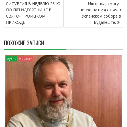
А
ЛИТУРГИЯ В НЕДЕЛЮ 28-Ю
Иштвана, смогут
В
ПО ПЯТИДЕСЯТНИЦЕ В
попрощаться с ним в
И
СВЯТО- ТРОИЦКОМ
Успенском соборе в
Г
ПРИХОДЕ
Будапеште.
А
Ц
И
ПОХОЖИЕ ЗАПИСИ
Я
П
О
Аудио
Новости
З
А
П
И
С
Я
М