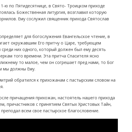
 11-ю по Пятидесятнице, в Свято- Троицком приходе
тоялась Божественная литургия, возглавил которую
орнилов. Ему сослужил священник прихода Святослав
определяет для богослужения Евангельское чтение, в
агает окружавшим Его притчу о Царе, требующем
м среди них одного, который должен был ему десять
еркам того времени. Эта притча Спасителя ясно
лижнему то малое, чем он согрешает пред нами, то Бог
м мы должны Ему.
итрий обратился к прихожанам с пастырским словом на
я.
после причащения прихожан, настоятель нашего прихода
м, причастников с принятием Святых Христовых Тайн,
о преподал всем свое пастырское благословение.