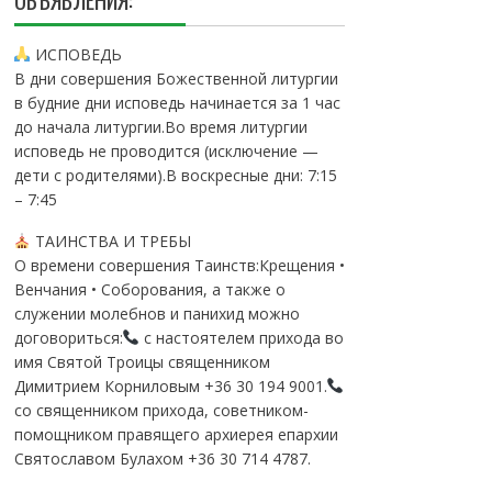
ОБЪЯВЛЕНИЯ:
ИСПОВЕДЬ
В дни совершения Божественной литургии
в будние дни исповедь начинается за 1 час
до начала литургии.Во время литургии
исповедь не проводится (исключение —
дети с родителями).В воскресные дни: 7:15
– 7:45
ТАИНСТВА И ТРЕБЫ
О времени совершения Таинств:Крещения •
Венчания • Соборования, а также о
служении молебнов и панихид можно
договориться:
с настоятелем прихода во
имя Святой Троицы священником
Димитрием Корниловым +36 30 194 9001.
со священником прихода, советником-
помощником правящего архиерея епархии
Святославом Булахом +36 30 714 4787.