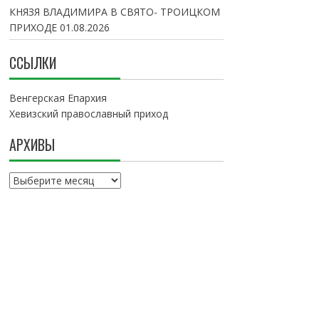
КНЯЗЯ ВЛАДИМИРА В СВЯТО- ТРОИЦКОМ
ПРИХОДЕ
01.08.2026
ССЫЛКИ
Венгерская Епархия
Хевизский православный приход
АРХИВЫ
А
р
х
и
в
ы