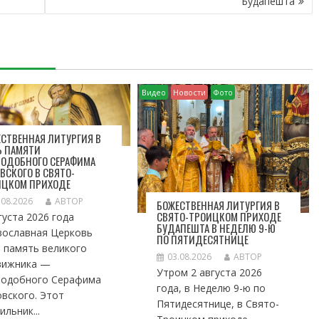
Будапешта
Видео
Новости
Фото
СТВЕННАЯ ЛИТУРГИЯ В
Ь ПАМЯТИ
ПОДОБНОГО СЕРАФИМА
ВСКОГО В СВЯТО-
ИЦКОМ ПРИХОДЕ
.08.2026
АВТОР
БОЖЕСТВЕННАЯ ЛИТУРГИЯ В
СВЯТО-ТРОИЦКОМ ПРИХОДЕ
густа 2026 года
БУДАПЕШТА В НЕДЕЛЮ 9-Ю
вославная Церковь
ПО ПЯТИДЕСЯТНИЦЕ
 память великого
03.08.2026
АВТОР
вижника —
Утром 2 августа 2026
подобного Серафима
года, в Неделю 9-ю по
вского. Этот
Пятидесятнице, в Свято-
ильник...