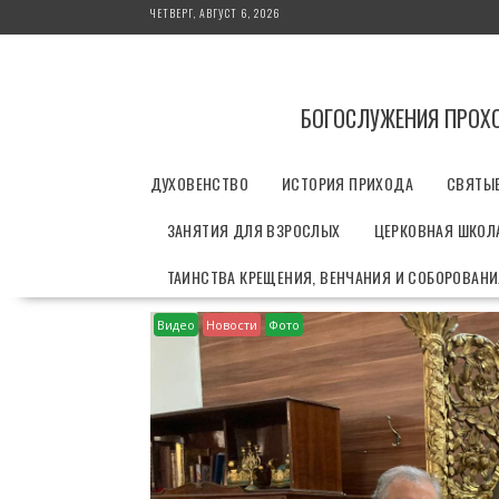
П
ЧЕТВЕРГ, АВГУСТ 6, 2026
е
р
е
й
БОГОСЛУЖЕНИЯ ПРОХ
т
и
ДУХОВЕНСТВО
ИСТОРИЯ ПРИХОДА
СВЯТЫ
к
с
ЗАНЯТИЯ ДЛЯ ВЗРОСЛЫХ
ЦЕРКОВНАЯ ШКОЛА
о
д
ТАИНСТВА КРЕЩЕНИЯ, ВЕНЧАНИЯ И СОБОРОВАН
е
р
Видео
Новости
Фото
ж
и
м
о
м
у