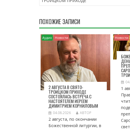
ТРОИЦКОМ ПРИХОДЕ
И
Г
А
ПОХОЖИЕ ЗАПИСИ
Ц
И
Я
Аудио
Новости
Новости
П
О
З
БОЖЕ
ДЕН
А
ПРЕ
П
САРО
И
ТРО
С
04
Я
2 АВГУСТА В СВЯТО-
1 ав
ТРОИЦКОМ ПРИХОДЕ
М
Пра
СОСТОЯЛАСЬ ВСТРЕЧА С
НАСТОЯТЕЛЕМ ИЕРЕЕМ
чтит
ДИМИТРИЕМ КОРНИЛОВЫМ
под
04.08.2026
АВТОР
пре
2 августа, по окончании
Саро
Божественной литургии, в
свет