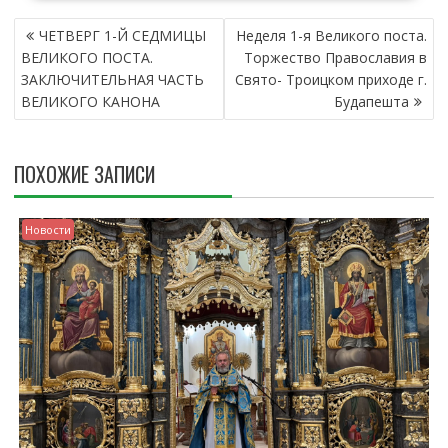
Н
ЧЕТВЕРГ 1-Й СЕДМИЦЫ
Неделя 1-я Великого поста.
А
ВЕЛИКОГО ПОСТА.
Торжество Православия в
В
ЗАКЛЮЧИТЕЛЬНАЯ ЧАСТЬ
Свято- Троицком приходе г.
И
ВЕЛИКОГО КАНОНА
Будапешта
Г
А
Ц
ПОХОЖИЕ ЗАПИСИ
И
Я
П
Новости
О
З
А
П
И
С
Я
М