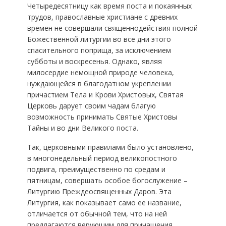
Четыредесятницу как время поста и покаянных
трудов, православные христиане с древних
времен не совершали священнодействия полной
Божественной литургии во все дни этого
спасительного поприща, за исключением
субботы и воскресенья. Однако, являя
милосердие немощной природе человека,
нуждающейся в благодатном укреплении
причастием Тела и Крови Христовых, Святая
Церковь дарует своим чадам благую
возможность принимать Святые Христовы
Тайны и во дни Великого поста.
Так, церковными правилами было установлено,
в многонедельный период великопостного
подвига, преимущественно по средам и
пятницам, совершать особое богослужение –
Литургию Преждеосвященных Даров. Эта
Литургия, как показывает само ее название,
отличается от обычной тем, что на ней
предлагаются верующим для причащения