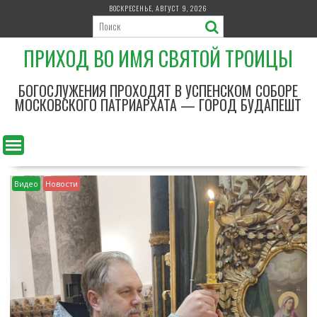
П
ВОСКРЕСЕНЬЕ, АВГУСТ 9, 2026
е
р
ПРИХОД ВО ИМЯ СВЯТОЙ ТРОИЦЫ
е
й
т
БОГОСЛУЖЕНИЯ ПРОХОДЯТ В УСПЕНСКОМ СОБОРЕ
и
МОСКОВСКОГО ПАТРИАРХАТА — ГОРОД БУДАПЕШТ
к
с
о
д
е
Видео
Новости
р
ж
и
м
о
м
у