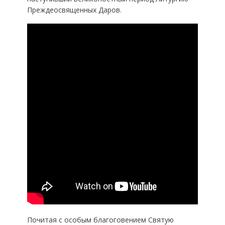
Преждеосвященных Даров.
Почитая с особым благоговением Святую