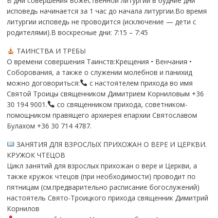
В дни совершения Божественной литургии в будние дни
исповедь начинается за 1 час до начала литургии.Во время
литургии исповедь не проводится (исключение — дети с
родителями).В воскресные дни: 7:15 – 7:45
ТАИНСТВА И ТРЕБЫ
О времени совершения Таинств:Крещения • Венчания •
Соборования, а также о служении молебнов и панихид
можно договориться:
с настоятелем прихода во имя
Святой Троицы священником Димитрием Корниловым +36
30 194 9001.
со священником прихода, советником-
помощником правящего архиерея епархии Святославом
Булахом +36 30 714 4787.
ЗАНЯТИЯ ДЛЯ ВЗРОСЛЫХ ПРИХОЖАН О ВЕРЕ И ЦЕРКВИ.
КРУЖОК ЧТЕЦОВ
Цикл занятий для взрослых прихожан о вере и Церкви, а
также кружок чтецов (при необходимости) проводит по
пятницам (см.предварительно расписание богослужений)
настоятель Свято-Троицкого прихода священник Димитрий
Корнилов