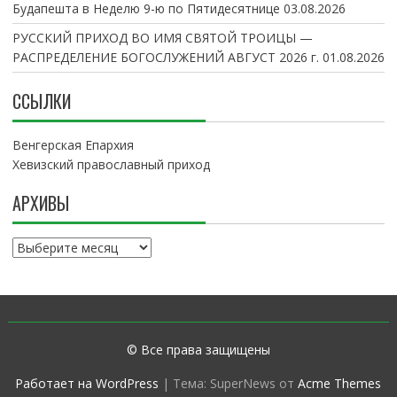
Будапешта в Неделю 9-ю по Пятидесятнице
03.08.2026
РУССКИЙ ПРИХОД ВО ИМЯ СВЯТОЙ ТРОИЦЫ —
РАСПРЕДЕЛЕНИЕ БОГОСЛУЖЕНИЙ АВГУСТ 2026 г.
01.08.2026
ССЫЛКИ
Венгерская Епархия
Хевизский православный приход
АРХИВЫ
А
р
х
и
в
ы
© Все права защищены
Работает на WordPress
|
Тема: SuperNews от
Acme Themes