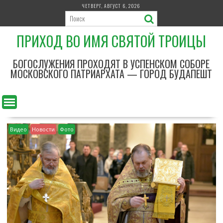
П
ЧЕТВЕРГ, АВГУСТ 6, 2026
е
р
ПРИХОД ВО ИМЯ СВЯТОЙ ТРОИЦЫ
е
й
т
БОГОСЛУЖЕНИЯ ПРОХОДЯТ В УСПЕНСКОМ СОБОРЕ
и
МОСКОВСКОГО ПАТРИАРХАТА — ГОРОД БУДАПЕШТ
к
с
о
д
е
Видео
Новости
Фото
р
ж
и
м
о
м
у