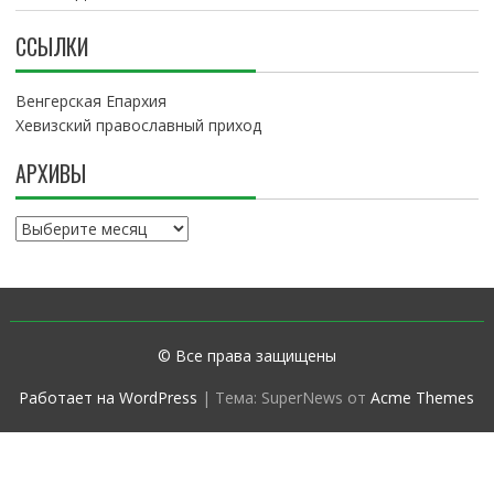
ССЫЛКИ
Венгерская Епархия
Хевизский православный приход
АРХИВЫ
А
р
х
и
в
ы
© Все права защищены
Работает на WordPress
|
Тема: SuperNews от
Acme Themes