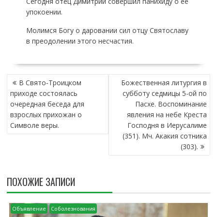
Сегодня отец Димитрий совершил панихиду о её
упокоении.
Молимся Богу о даровании сил отцу Святославу
в преодолении этого несчастия.
Н
В Свято-Троицком
Божественная литургия в
А
приходе состоялась
субботу седмицы 5-ой по
В
очередная беседа для
Пасхе. Воспоминание
И
взрослых прихожан о
явления на небе Креста
Г
Символе веры.
Господня в Иерусалиме
А
(351). Мч. Акакия сотника
Ц
(303).
И
Я
П
ПОХОЖИЕ ЗАПИСИ
О
З
А
Объявление
Соболезнования