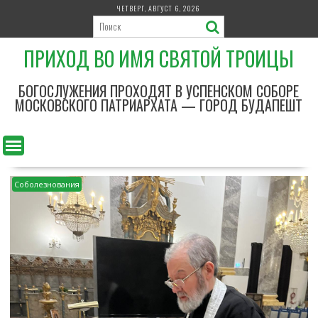
П
ЧЕТВЕРГ, АВГУСТ 6, 2026
е
р
ПРИХОД ВО ИМЯ СВЯТОЙ ТРОИЦЫ
е
й
т
БОГОСЛУЖЕНИЯ ПРОХОДЯТ В УСПЕНСКОМ СОБОРЕ
и
МОСКОВСКОГО ПАТРИАРХАТА — ГОРОД БУДАПЕШТ
к
с
о
д
е
Соболезнования
р
ж
и
м
о
м
у