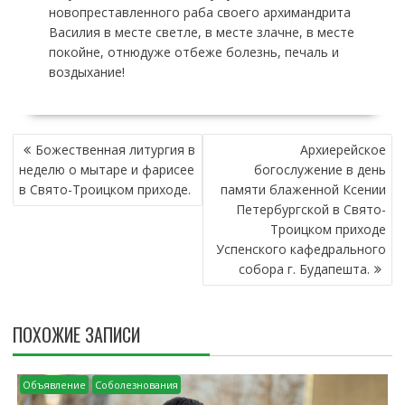
новопреставленного раба своего архимандрита
Василия в месте светле, в месте злачне, в месте
покойне, отнюдуже отбеже болезнь, печаль и
воздыхание!
Н
Божественная литургия в
Архиерейское
А
неделю о мытаре и фарисее
богослужение в день
В
в Свято-Троицком приходе.
памяти блаженной Ксении
И
Петербургской в Свято-
Г
Троицком приходе
А
Успенского кафедрального
Ц
собора г. Будапешта.
И
Я
П
ПОХОЖИЕ ЗАПИСИ
О
З
А
Объявление
Соболезнования
П