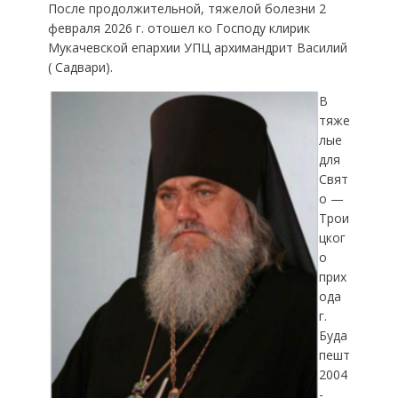
После продолжительной, тяжелой болезни 2
февраля 2026 г. отошел ко Господу клирик
Мукачевской епархии УПЦ архимандрит Василий
( Садвари).
В
тяже
лые
для
Свят
о —
Трои
цког
о
прих
ода
г.
Буда
пешт
2004
-