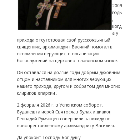
2009
годы
,
когд
а у
прихода отсутствовал свой русскоязычный
священник, архимандрит Василий помогал в
окормлении верующих, в организации
богослужений на церковно- славянском языке.
Он оставался на долгие годы добрым духовным
отцом и наставником для многих верующих
нашего прихода, другом и собратом для многих
клириков епархии .
2 февраля 2026 г. в Успенском соборе г.
Будапешта иерей Святослав Булах и диакон
Геннадий Румянцев совершили панихиду по
новопреставленному архимандриту Василию.
Да упокоит Господь Бог душу