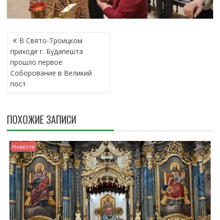
Н
В Свято-Троицком
А
приходе г. Будапешта
В
прошло первое
И
Соборование в Великий
Г
пост
А
Ц
И
ПОХОЖИЕ ЗАПИСИ
Я
П
О
Новости
З
А
П
И
С
Я