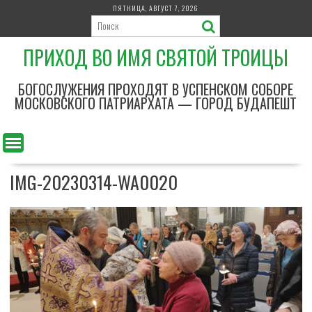
П
ПЯТНИЦА, АВГУСТ 7, 2026
е
р
ПРИХОД ВО ИМЯ СВЯТОЙ ТРОИЦЫ
е
й
т
БОГОСЛУЖЕНИЯ ПРОХОДЯТ В УСПЕНСКОМ СОБОРЕ
и
МОСКОВСКОГО ПАТРИАРХАТА — ГОРОД БУДАПЕШТ
к
с
о
д
IMG-20230314-WA0020
е
р
ж
и
м
о
м
у