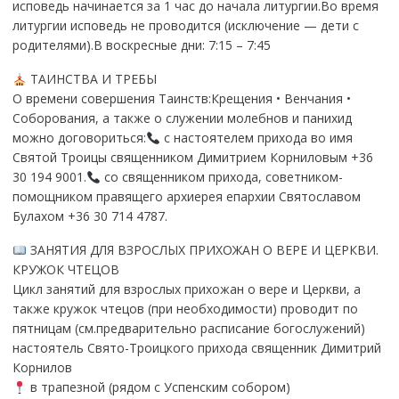
исповедь начинается за 1 час до начала литургии.Во время
литургии исповедь не проводится (исключение — дети с
родителями).В воскресные дни: 7:15 – 7:45
ТАИНСТВА И ТРЕБЫ
О времени совершения Таинств:Крещения • Венчания •
Соборования, а также о служении молебнов и панихид
можно договориться:
с настоятелем прихода во имя
Святой Троицы священником Димитрием Корниловым +36
30 194 9001.
со священником прихода, советником-
помощником правящего архиерея епархии Святославом
Булахом +36 30 714 4787.
ЗАНЯТИЯ ДЛЯ ВЗРОСЛЫХ ПРИХОЖАН О ВЕРЕ И ЦЕРКВИ.
КРУЖОК ЧТЕЦОВ
Цикл занятий для взрослых прихожан о вере и Церкви, а
также кружок чтецов (при необходимости) проводит по
пятницам (см.предварительно расписание богослужений)
настоятель Свято-Троицкого прихода священник Димитрий
Корнилов
в трапезной (рядом с Успенским собором)