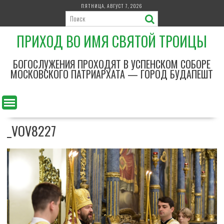
П
ПЯТНИЦА, АВГУСТ 7, 2026
е
р
ПРИХОД ВО ИМЯ СВЯТОЙ ТРОИЦЫ
е
й
т
БОГОСЛУЖЕНИЯ ПРОХОДЯТ В УСПЕНСКОМ СОБОРЕ
и
МОСКОВСКОГО ПАТРИАРХАТА — ГОРОД БУДАПЕШТ
к
с
о
д
_VOV8227
е
р
ж
и
м
о
м
у