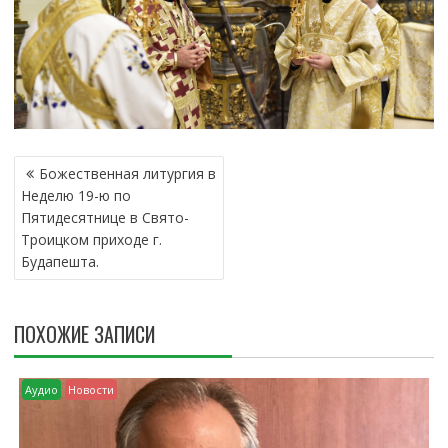
Н
Божественная литургия в
А
Неделю 19-ю по
В
Пятидесятнице в Свято-
И
Троицком приходе г.
Г
Будапешта.
А
Ц
И
ПОХОЖИЕ ЗАПИСИ
Я
П
О
Аудио
Новости
З
А