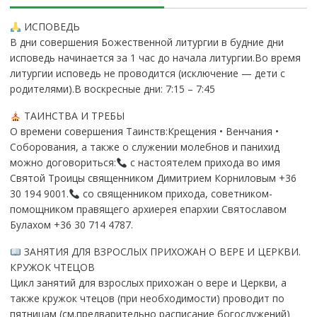
ИСПОВЕДЬ
В дни совершения Божественной литургии в будние дни
исповедь начинается за 1 час до начала литургии.Во время
литургии исповедь не проводится (исключение — дети с
родителями).В воскресные дни: 7:15 – 7:45
ТАИНСТВА И ТРЕБЫ
О времени совершения Таинств:Крещения • Венчания •
Соборования, а также о служении молебнов и панихид
можно договориться:
с настоятелем прихода во имя
Святой Троицы священником Димитрием Корниловым +36
30 194 9001.
со священником прихода, советником-
помощником правящего архиерея епархии Святославом
Булахом +36 30 714 4787.
ЗАНЯТИЯ ДЛЯ ВЗРОСЛЫХ ПРИХОЖАН О ВЕРЕ И ЦЕРКВИ.
КРУЖОК ЧТЕЦОВ
Цикл занятий для взрослых прихожан о вере и Церкви, а
также кружок чтецов (при необходимости) проводит по
пятницам (см.предварительно расписание богослужений)