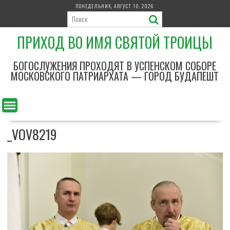
П
ПОНЕДЕЛЬНИК, АВГУСТ 10, 2026
е
р
ПРИХОД ВО ИМЯ СВЯТОЙ ТРОИЦЫ
е
й
т
БОГОСЛУЖЕНИЯ ПРОХОДЯТ В УСПЕНСКОМ СОБОРЕ
и
МОСКОВСКОГО ПАТРИАРХАТА — ГОРОД БУДАПЕШТ
к
с
о
д
_VOV8219
е
р
ж
и
м
о
м
у