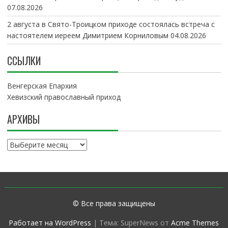
07.08.2026
2 августа в Свято-Троицком приходе состоялась встреча с
настоятелем иереем Димитрием Корниловым
04.08.2026
ССЫЛКИ
Венгерская Епархия
Хевизский православный приход
АРХИВЫ
А
р
х
и
в
ы
© Все права защищены
Работает на WordPress
|
Тема: SuperNews от
Acme Themes