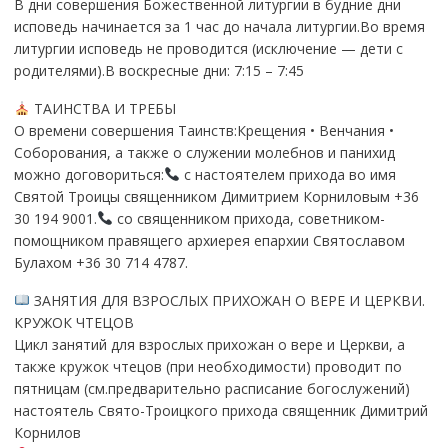
В дни совершения Божественной литургии в будние дни
исповедь начинается за 1 час до начала литургии.Во время
литургии исповедь не проводится (исключение — дети с
родителями).В воскресные дни: 7:15 – 7:45
ТАИНСТВА И ТРЕБЫ
О времени совершения Таинств:Крещения • Венчания •
Соборования, а также о служении молебнов и панихид
можно договориться:
с настоятелем прихода во имя
Святой Троицы священником Димитрием Корниловым +36
30 194 9001.
со священником прихода, советником-
помощником правящего архиерея епархии Святославом
Булахом +36 30 714 4787.
ЗАНЯТИЯ ДЛЯ ВЗРОСЛЫХ ПРИХОЖАН О ВЕРЕ И ЦЕРКВИ.
КРУЖОК ЧТЕЦОВ
Цикл занятий для взрослых прихожан о вере и Церкви, а
также кружок чтецов (при необходимости) проводит по
пятницам (см.предварительно расписание богослужений)
настоятель Свято-Троицкого прихода священник Димитрий
Корнилов