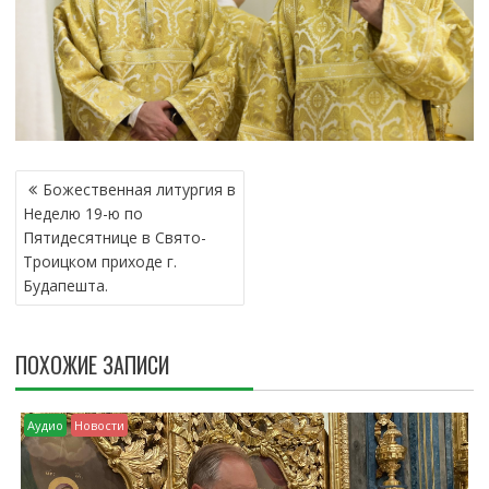
Н
Божественная литургия в
А
Неделю 19-ю по
В
Пятидесятнице в Свято-
И
Троицком приходе г.
Г
Будапешта.
А
Ц
И
ПОХОЖИЕ ЗАПИСИ
Я
П
О
Аудио
Новости
З
А