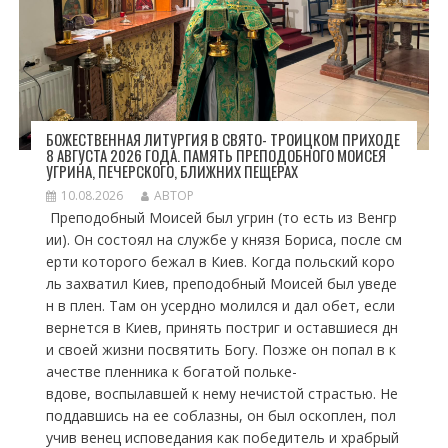
БОЖЕСТВЕННАЯ ЛИТУРГИЯ В СВЯТО- ТРОИЦКОМ ПРИХОДЕ
8 АВГУСТА 2026 ГОДА. ПАМЯТЬ ПРЕПОДОБНОГО МОИСЕЯ
УГРИНА, ПЕЧЕРСКОГО, БЛИЖНИХ ПЕЩЕРАХ
10.08.2026
АВТОР
Преподобный Моисей был угрин (то есть из Венгр
ии). Он состоял на службе у князя Бориса, после см
ерти которого бежал в Киев. Когда польский коро
ль захватил Киев, преподобный Моисей был уведе
н в плен. Там он усердно молился и дал обет, если
вернется в Киев, принять постриг и оставшиеся дн
и своей жизни посвятить Богу. Позже он попал в к
ачестве пленника к богатой польке-
вдове, воспылавшей к нему нечистой страстью. Не
поддавшись на ее соблазны, он был оскоплен, пол
учив венец исповедания как победитель и храбрый