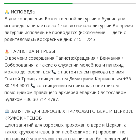
ИСПОВЕДЬ
В дни совершения Божественной литургии в будние дни
исповедь начинается за 1 час до начала литургии.Во время
литургии исповедь не проводится (исключение — дети с
родителями).В воскресные дни: 7:15 – 7:45
ТАИНСТВА И ТРЕБЫ
О времени совершения Таинств:Крещения • Венчания •
Соборования, а также о служении молебнов и панихид
можно договориться:
с настоятелем прихода во имя
Святой Троицы священником Димитрием Корниловым +36
30 194 9001.
со священником прихода, советником-
помощником правящего архиерея епархии Святославом
Булахом +36 30 714 4787.
ЗАНЯТИЯ ДЛЯ ВЗРОСЛЫХ ПРИХОЖАН О ВЕРЕ И ЦЕРКВИ.
КРУЖОК ЧТЕЦОВ
Цикл занятий для взрослых прихожан о вере и Церкви, а
также кружок чтецов (при необходимости) проводит по
пятницам (см.предварительно расписание богослужений)