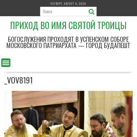
П
ЧЕТВЕРГ, АВГУСТ 6, 2026
е
р
ПРИХОД ВО ИМЯ СВЯТОЙ ТРОИЦЫ
е
й
т
БОГОСЛУЖЕНИЯ ПРОХОДЯТ В УСПЕНСКОМ СОБОРЕ
и
МОСКОВСКОГО ПАТРИАРХАТА — ГОРОД БУДАПЕШТ
к
с
о
д
_VOV8191
е
р
ж
и
м
о
м
у