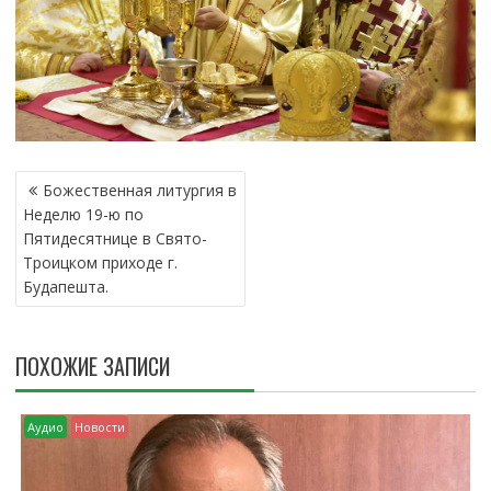
Н
Божественная литургия в
А
Неделю 19-ю по
В
Пятидесятнице в Свято-
И
Троицком приходе г.
Г
Будапешта.
А
Ц
И
ПОХОЖИЕ ЗАПИСИ
Я
П
О
Аудио
Новости
З
А