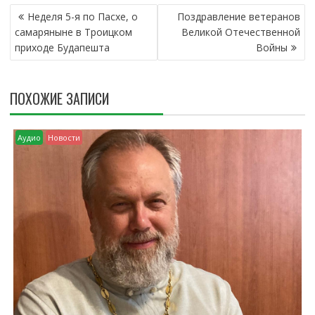
Н
Неделя 5-я по Пасхе, о
Поздравление ветеранов
А
самаряныне в Троицком
Великой Отечественной
В
приходе Будапешта
Войны
И
Г
А
ПОХОЖИЕ ЗАПИСИ
Ц
И
Я
Аудио
Новости
П
О
З
А
П
И
С
Я
М