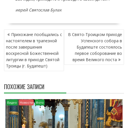
иерей Святослав Булах
Н
Прихожане пообщались с
В Свято-Троицком приходе
А
настоятелем в трапезной
Успенского собора в
В
после завершения
Будапеште состоялось
И
воскресной Божественной
первое соборование во
Г
литургии в приходе Святой
время Великого поста
А
Троицы (г. Будапешт)
Ц
И
Я
ПОХОЖИЕ ЗАПИСИ
П
О
З
Видео
Новости
Фото
А
П
И
С