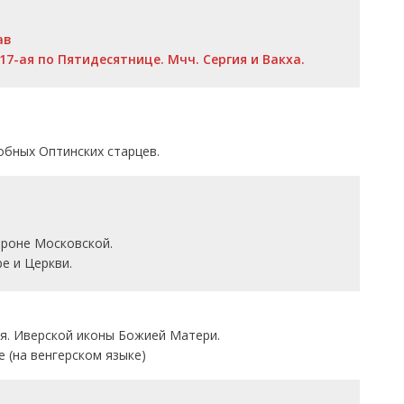
ав
7-ая по Пятидесятнице. Мчч. Сергия и Вакха.
обных Оптинских старцев.
троне Московской.
е и Церкви.
я. Иверской иконы Божией Матери.
 (на венгерском языке)