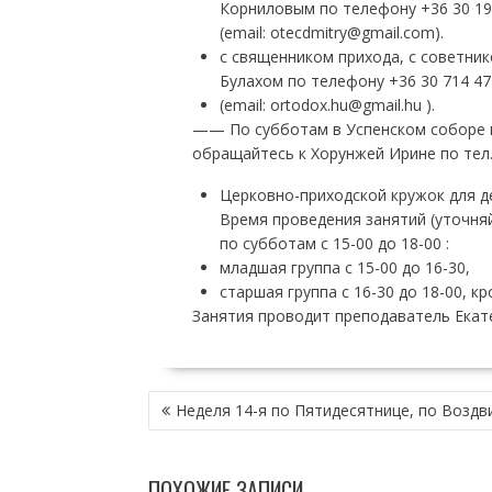
Корниловым по телефону +36 30 19
(email: otecdmitry@gmail.com).
с священником прихода, с советн
Булахом по телефону +36 30 714 47
(email: ortodox.hu@gmail.hu ).
—— По субботам в Успенском соборе 
обращайтесь к Хорунжей Ирине по тел. 
Церковно-приходской кружок для де
Время проведения занятий (уточня
по субботам с 15-00 до 18-00 :
младшая группа с 15-00 до 16-30,
старшая группа с 16-30 до 18-00, 
Занятия проводит преподаватель Екатер
Н
Неделя 14-я по Пятидесятнице, по Возд
А
В
И
ПОХОЖИЕ ЗАПИСИ