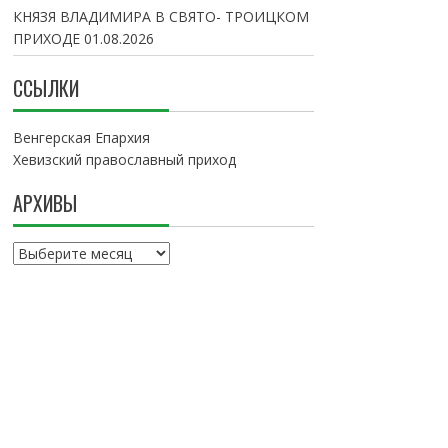
КНЯЗЯ ВЛАДИМИРА В СВЯТО- ТРОИЦКОМ
ПРИХОДЕ
01.08.2026
ССЫЛКИ
Венгерская Епархия
Хевизский православный приход
АРХИВЫ
А
р
х
и
в
ы