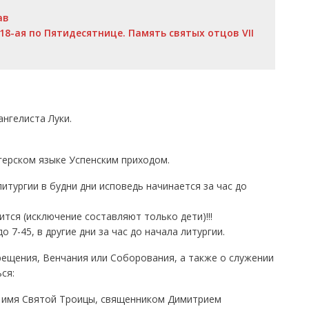
ав
18-ая по Пятидесятнице. Память святых отцов VII
ангелиста Луки.
ерском языке Успенским приходом.
тургии в будни дни исповедь начинается за час до
тся (исключение составляют только дети)!!!
о 7-45, в другие дни за час до начала литургии.
щения, Венчания или Соборования, а также о служении
ся:
о имя Святой Троицы, священником Димитрием