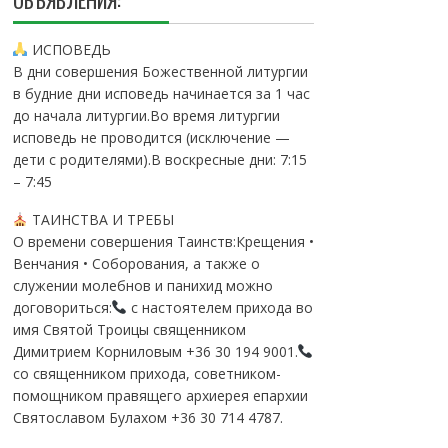
ОБЪЯВЛЕНИЯ:
ИСПОВЕДЬ
В дни совершения Божественной литургии
в будние дни исповедь начинается за 1 час
до начала литургии.Во время литургии
исповедь не проводится (исключение —
дети с родителями).В воскресные дни: 7:15
– 7:45
ТАИНСТВА И ТРЕБЫ
О времени совершения Таинств:Крещения •
Венчания • Соборования, а также о
служении молебнов и панихид можно
договориться:
с настоятелем прихода во
имя Святой Троицы священником
Димитрием Корниловым +36 30 194 9001.
со священником прихода, советником-
помощником правящего архиерея епархии
Святославом Булахом +36 30 714 4787.