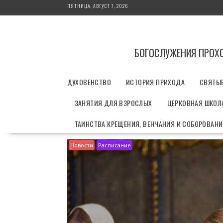
П
ПЯТНИЦА, АВГУСТ 7, 2026
е
р
е
й
БОГОСЛУЖЕНИЯ ПРОХ
т
и
ДУХОВЕНСТВО
ИСТОРИЯ ПРИХОДА
СВЯТЫ
к
с
ЗАНЯТИЯ ДЛЯ ВЗРОСЛЫХ
ЦЕРКОВНАЯ ШКОЛА
о
д
ТАИНСТВА КРЕЩЕНИЯ, ВЕНЧАНИЯ И СОБОРОВАН
е
р
Новости
Расписание
ж
и
м
о
м
у