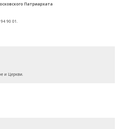
Московского Патриархата
94 90 01.
е и Церкви.