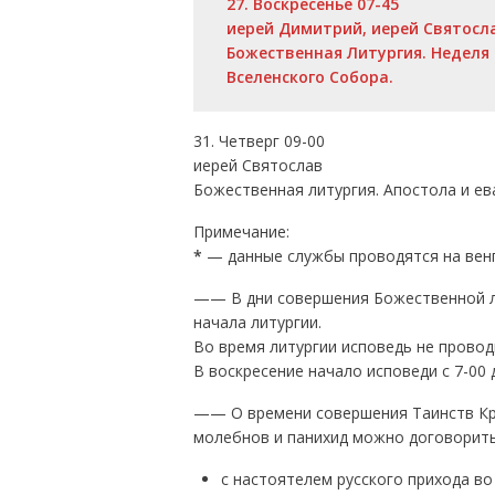
27. Воскресенье 07-45
иерей Димитрий, иерей Святосл
Божественная Литургия. Неделя 
Вселенского Собора.
31. Четверг 09-00
иерей Святослав
Божественная литургия. Апостола и ев
Примечание:
*
— данные службы проводятся на венг
—— В дни совершения Божественной ли
начала литургии.
Во время литургии исповедь не проводи
В воскресение начало исповеди с 7-00 д
—— О времени совершения Таинств Кре
молебнов и панихид можно договорить
с настоятелем русского прихода в