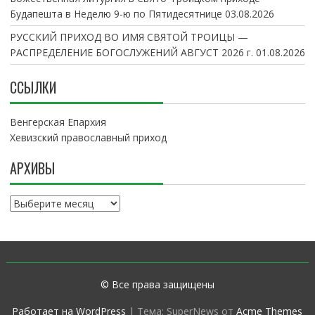
Будапешта в Неделю 9-ю по Пятидесятнице
03.08.2026
РУССКИЙ ПРИХОД ВО ИМЯ СВЯТОЙ ТРОИЦЫ —
РАСПРЕДЕЛЕНИЕ БОГОСЛУЖЕНИЙ АВГУСТ 2026 г.
01.08.2026
ССЫЛКИ
Венгерская Епархия
Хевизский православный приход
АРХИВЫ
А
р
х
и
в
ы
© Все права защищены
Работает на WordPress
|
Тема: SuperNews от
Acme Themes