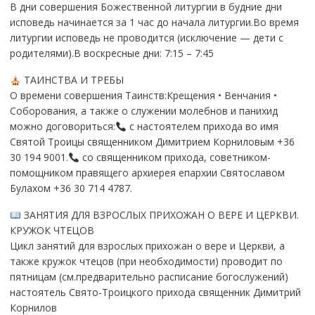
В дни совершения Божественной литургии в будние дни
исповедь начинается за 1 час до начала литургии.Во время
литургии исповедь не проводится (исключение — дети с
родителями).В воскресные дни: 7:15 – 7:45
ТАИНСТВА И ТРЕБЫ
О времени совершения Таинств:Крещения • Венчания •
Соборования, а также о служении молебнов и панихид
можно договориться:
с настоятелем прихода во имя
Святой Троицы священником Димитрием Корниловым +36
30 194 9001.
со священником прихода, советником-
помощником правящего архиерея епархии Святославом
Булахом +36 30 714 4787.
ЗАНЯТИЯ ДЛЯ ВЗРОСЛЫХ ПРИХОЖАН О ВЕРЕ И ЦЕРКВИ.
КРУЖОК ЧТЕЦОВ
Цикл занятий для взрослых прихожан о вере и Церкви, а
также кружок чтецов (при необходимости) проводит по
пятницам (см.предварительно расписание богослужений)
настоятель Свято-Троицкого прихода священник Димитрий
Корнилов