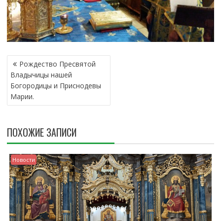
Н
Рождество Пресвятой
А
Владычицы нашей
В
Богородицы и Приснодевы
И
Марии.
Г
А
Ц
ПОХОЖИЕ ЗАПИСИ
И
Я
П
Новости
О
З
А
П
И