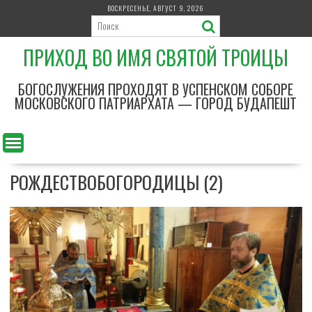
П
ВОСКРЕСЕНЬЕ, АВГУСТ 9, 2026
е
р
ПРИХОД ВО ИМЯ СВЯТОЙ ТРОИЦЫ
е
й
т
БОГОСЛУЖЕНИЯ ПРОХОДЯТ В УСПЕНСКОМ СОБОРЕ
и
МОСКОВСКОГО ПАТРИАРХАТА — ГОРОД БУДАПЕШТ
к
с
о
д
РОЖДЕСТВОБОГОРОДИЦЫ (2)
е
р
ж
и
м
о
м
у