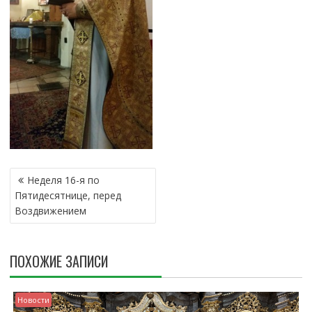
Н
Неделя 16-я по
А
Пятидесятнице, перед
В
Воздвижением
И
Г
А
ПОХОЖИЕ ЗАПИСИ
Ц
И
Я
Новости