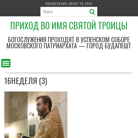
П
ПОНЕДЕЛЬНИК, АВГУСТ 10, 2026
е
р
ПРИХОД ВО ИМЯ СВЯТОЙ ТРОИЦЫ
е
й
т
БОГОСЛУЖЕНИЯ ПРОХОДЯТ В УСПЕНСКОМ СОБОРЕ
и
МОСКОВСКОГО ПАТРИАРХАТА — ГОРОД БУДАПЕШТ
к
с
о
д
16НЕДЕЛЯ (3)
е
р
ж
и
м
о
м
у