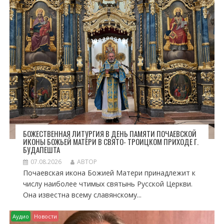
П
О
З
А
П
И
С
Я
М
БОЖЕСТВЕННАЯ ЛИТУРГИЯ В ДЕНЬ ПАМЯТИ ПОЧАЕВСКОЙ
ИКОНЫ БОЖЬЕЙ МАТЕРИ В СВЯТО- ТРОИЦКОМ ПРИХОДЕ Г.
БУДАПЕШТА
07.08.2026
АВТОР
Почаевская икона Божией Матери принадлежит к
числу наиболее чтимых святынь Русской Церкви.
Она известна всему славянскому...
Аудио
Новости