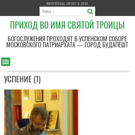
П
ВОСКРЕСЕНЬЕ, АВГУСТ 9, 2026
е
р
ПРИХОД ВО ИМЯ СВЯТОЙ ТРОИЦЫ
е
й
т
БОГОСЛУЖЕНИЯ ПРОХОДЯТ В УСПЕНСКОМ СОБОРЕ
и
МОСКОВСКОГО ПАТРИАРХАТА — ГОРОД БУДАПЕШТ
к
с
о
д
УСПЕНИЕ (1)
е
р
ж
и
м
о
м
у