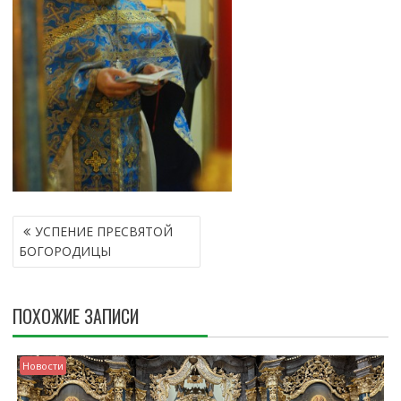
Н
УСПЕНИЕ ПРЕСВЯТОЙ
А
БОГОРОДИЦЫ
В
И
Г
ПОХОЖИЕ ЗАПИСИ
А
Ц
И
Новости
Я