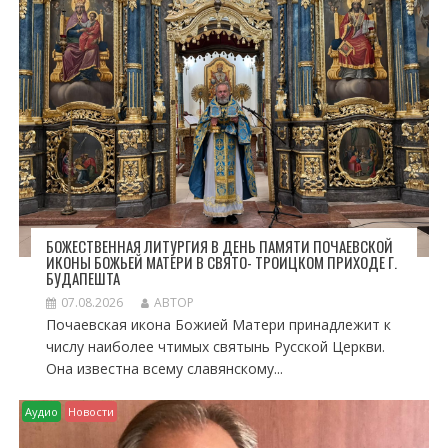
П
О
З
А
П
И
С
Я
М
БОЖЕСТВЕННАЯ ЛИТУРГИЯ В ДЕНЬ ПАМЯТИ ПОЧАЕВСКОЙ
ИКОНЫ БОЖЬЕЙ МАТЕРИ В СВЯТО- ТРОИЦКОМ ПРИХОДЕ Г.
БУДАПЕШТА
07.08.2026
АВТОР
Почаевская икона Божией Матери принадлежит к
числу наиболее чтимых святынь Русской Церкви.
Она известна всему славянскому...
Аудио
Новости