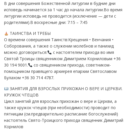
В дни совершения Божественной литургии в будние дни
исповедь начинается за 1 час до начала литургии.Во время
литургии исповедь не проводится (исключение — дети с
родителями).В воскресные дни: 7:15 – 7:45
ТАИНСТВА И ТРЕБЫ
О времени совершения Таинств:Крещения • Венчания •
Соборования, а также о служении молебнов и панихид
можно договориться:
с настоятелем прихода во имя
Святой Троицы священником Димитрием Корниловым +36
30 194 9001.
со священником прихода, советником-
помощником правящего архиерея епархии Святославом
Булахом +36 30 714 4787.
ЗАНЯТИЯ ДЛЯ ВЗРОСЛЫХ ПРИХОЖАН О ВЕРЕ И ЦЕРКВИ.
КРУЖОК ЧТЕЦОВ
Цикл занятий для взрослых прихожан о вере и Церкви, а
также кружок чтецов (при необходимости) проводит по
пятницам (см.предварительно расписание богослужений)
настоятель Свято-Троицкого прихода священник Димитрий
Корнилов