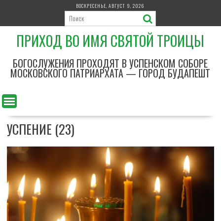
П
ВОСКРЕСЕНЬЕ, АВГУСТ 9, 2026
е
р
ПРИХОД ВО ИМЯ СВЯТОЙ ТРОИЦЫ
е
й
т
БОГОСЛУЖЕНИЯ ПРОХОДЯТ В УСПЕНСКОМ СОБОРЕ
и
МОСКОВСКОГО ПАТРИАРХАТА — ГОРОД БУДАПЕШТ
к
с
о
д
УСПЕНИЕ (23)
е
р
ж
и
м
о
м
у