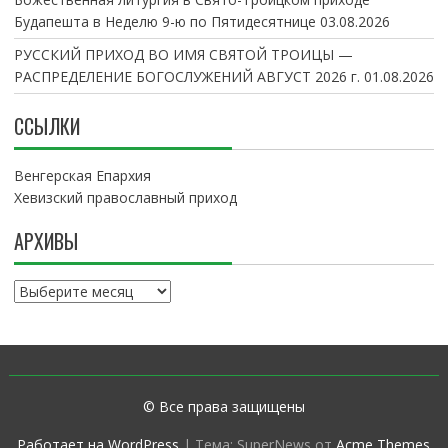
Будапешта в Неделю 9-ю по Пятидесятнице
03.08.2026
РУССКИЙ ПРИХОД ВО ИМЯ СВЯТОЙ ТРОИЦЫ —
РАСПРЕДЕЛЕНИЕ БОГОСЛУЖЕНИЙ АВГУСТ 2026 г.
01.08.2026
ССЫЛКИ
Венгерская Епархия
Хевизский православный приход
АРХИВЫ
А
р
х
и
в
ы
© Все права защищены
Работает на WordPress
|
Тема: SuperNews от
Acme Themes