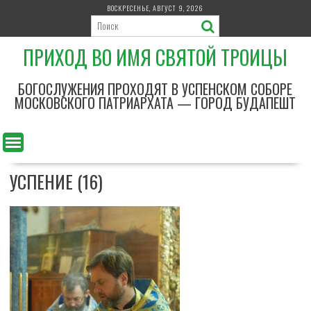
П
ВОСКРЕСЕНЬЕ, АВГУСТ 9, 2026
е
р
ПРИХОД ВО ИМЯ СВЯТОЙ ТРОИЦЫ
е
й
т
БОГОСЛУЖЕНИЯ ПРОХОДЯТ В УСПЕНСКОМ СОБОРЕ
и
МОСКОВСКОГО ПАТРИАРХАТА — ГОРОД БУДАПЕШТ
к
с
о
д
УСПЕНИЕ (16)
е
р
ж
и
м
о
м
у