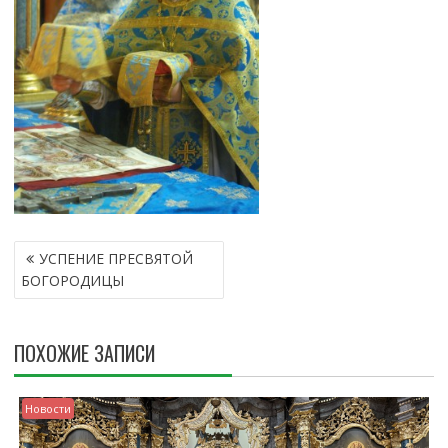
Н
УСПЕНИЕ ПРЕСВЯТОЙ
А
БОГОРОДИЦЫ
В
И
Г
ПОХОЖИЕ ЗАПИСИ
А
Ц
И
Новости
Я