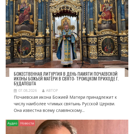
П
О
З
А
П
И
С
Я
М
БОЖЕСТВЕННАЯ ЛИТУРГИЯ В ДЕНЬ ПАМЯТИ ПОЧАЕВСКОЙ
ИКОНЫ БОЖЬЕЙ МАТЕРИ В СВЯТО- ТРОИЦКОМ ПРИХОДЕ Г.
БУДАПЕШТА
07.08.2026
АВТОР
Почаевская икона Божией Матери принадлежит к
числу наиболее чтимых святынь Русской Церкви.
Она известна всему славянскому...
Аудио
Новости