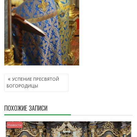
Н
УСПЕНИЕ ПРЕСВЯТОЙ
А
БОГОРОДИЦЫ
В
И
Г
ПОХОЖИЕ ЗАПИСИ
А
Ц
И
Новости
Я