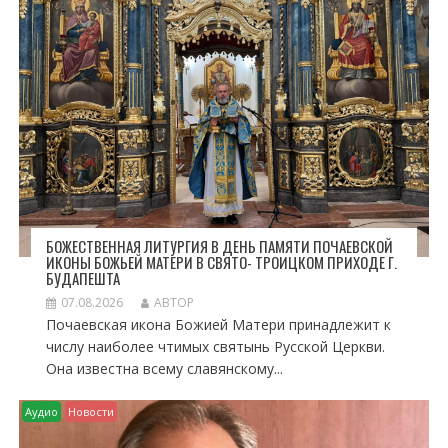
П
О
З
А
П
И
С
Я
М
БОЖЕСТВЕННАЯ ЛИТУРГИЯ В ДЕНЬ ПАМЯТИ ПОЧАЕВСКОЙ
ИКОНЫ БОЖЬЕЙ МАТЕРИ В СВЯТО- ТРОИЦКОМ ПРИХОДЕ Г.
БУДАПЕШТА
07.08.2026
АВТОР
Почаевская икона Божией Матери принадлежит к
числу наиболее чтимых святынь Русской Церкви.
Она известна всему славянскому...
Аудио
Новости