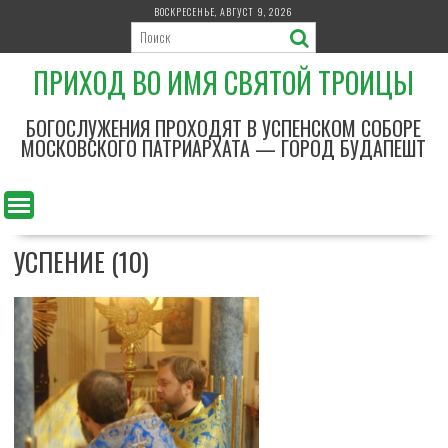
П
ВОСКРЕСЕНЬЕ, АВГУСТ 9, 2026
е
р
ПРИХОД ВО ИМЯ СВЯТОЙ ТРОИЦЫ
е
й
т
БОГОСЛУЖЕНИЯ ПРОХОДЯТ В УСПЕНСКОМ СОБОРЕ
и
МОСКОВСКОГО ПАТРИАРХАТА — ГОРОД БУДАПЕШТ
к
с
о
д
УСПЕНИЕ (10)
е
р
ж
и
м
о
м
у