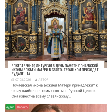
А
П
И
С
Я
М
БОЖЕСТВЕННАЯ ЛИТУРГИЯ В ДЕНЬ ПАМЯТИ ПОЧАЕВСКОЙ
ИКОНЫ БОЖЬЕЙ МАТЕРИ В СВЯТО- ТРОИЦКОМ ПРИХОДЕ Г.
БУДАПЕШТА
07.08.2026
АВТОР
Почаевская икона Божией Матери принадлежит к
числу наиболее чтимых святынь Русской Церкви.
Она известна всему славянскому...
Аудио
Новости