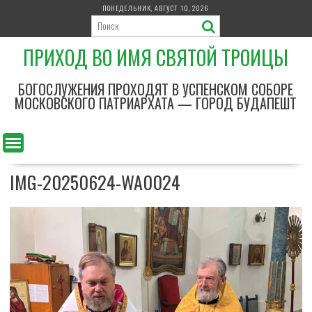
П
ПОНЕДЕЛЬНИК, АВГУСТ 10, 2026
е
р
ПРИХОД ВО ИМЯ СВЯТОЙ ТРОИЦЫ
е
й
т
БОГОСЛУЖЕНИЯ ПРОХОДЯТ В УСПЕНСКОМ СОБОРЕ
и
МОСКОВСКОГО ПАТРИАРХАТА — ГОРОД БУДАПЕШТ
к
с
о
д
IMG-20250624-WA0024
е
р
ж
и
м
о
м
у