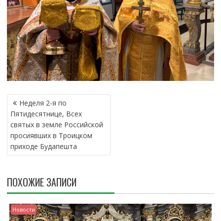
Н
Неделя 2-я по
А
Пятидесятнице, Всех
В
святых в земле Российской
И
просиявших в Tроицком
Г
приходе Будапешта
А
Ц
И
ПОХОЖИЕ ЗАПИСИ
Я
П
О
Новости
З