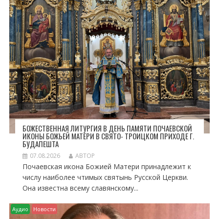
А
П
И
С
Я
М
БОЖЕСТВЕННАЯ ЛИТУРГИЯ В ДЕНЬ ПАМЯТИ ПОЧАЕВСКОЙ
ИКОНЫ БОЖЬЕЙ МАТЕРИ В СВЯТО- ТРОИЦКОМ ПРИХОДЕ Г.
БУДАПЕШТА
07.08.2026
АВТОР
Почаевская икона Божией Матери принадлежит к
числу наиболее чтимых святынь Русской Церкви.
Она известна всему славянскому...
Аудио
Новости