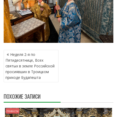
Н
Неделя 2-я по
А
Пятидесятнице, Всех
В
святых в земле Российской
И
просиявших в Tроицком
Г
приходе Будапешта
А
Ц
И
ПОХОЖИЕ ЗАПИСИ
Я
П
О
Новости
З