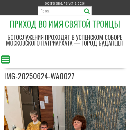
П
ВОСКРЕСЕНЬЕ, АВГУСТ 9, 2026
е
р
ПРИХОД ВО ИМЯ СВЯТОЙ ТРОИЦЫ
е
й
т
БОГОСЛУЖЕНИЯ ПРОХОДЯТ В УСПЕНСКОМ СОБОРЕ
и
МОСКОВСКОГО ПАТРИАРХАТА — ГОРОД БУДАПЕШТ
к
с
о
д
IMG-20250624-WA0027
е
р
ж
и
м
о
м
у