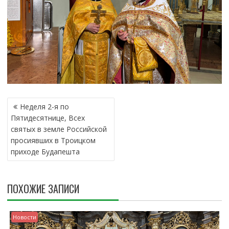
Н
Неделя 2-я по
А
Пятидесятнице, Всех
В
святых в земле Российской
И
просиявших в Tроицком
Г
приходе Будапешта
А
Ц
И
ПОХОЖИЕ ЗАПИСИ
Я
П
О
Новости
З