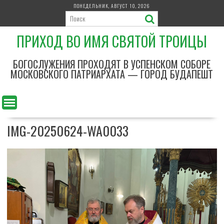
П
ПОНЕДЕЛЬНИК, АВГУСТ 10, 2026
е
р
ПРИХОД ВО ИМЯ СВЯТОЙ ТРОИЦЫ
е
й
т
БОГОСЛУЖЕНИЯ ПРОХОДЯТ В УСПЕНСКОМ СОБОРЕ
и
МОСКОВСКОГО ПАТРИАРХАТА — ГОРОД БУДАПЕШТ
к
с
о
д
IMG-20250624-WA0033
е
р
ж
и
м
о
м
у