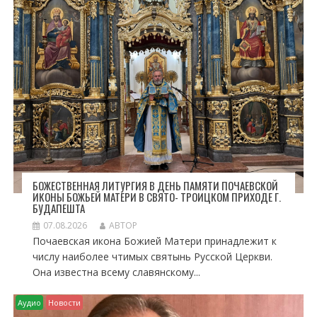
А
П
И
С
Я
М
БОЖЕСТВЕННАЯ ЛИТУРГИЯ В ДЕНЬ ПАМЯТИ ПОЧАЕВСКОЙ
ИКОНЫ БОЖЬЕЙ МАТЕРИ В СВЯТО- ТРОИЦКОМ ПРИХОДЕ Г.
БУДАПЕШТА
07.08.2026
АВТОР
Почаевская икона Божией Матери принадлежит к
числу наиболее чтимых святынь Русской Церкви.
Она известна всему славянскому...
Аудио
Новости