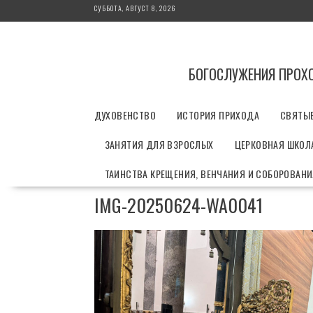
П
СУББОТА, АВГУСТ 8, 2026
е
р
е
й
БОГОСЛУЖЕНИЯ ПРОХ
т
и
ДУХОВЕНСТВО
ИСТОРИЯ ПРИХОДА
СВЯТЫ
к
с
ЗАНЯТИЯ ДЛЯ ВЗРОСЛЫХ
ЦЕРКОВНАЯ ШКОЛА
о
д
ТАИНСТВА КРЕЩЕНИЯ, ВЕНЧАНИЯ И СОБОРОВАН
е
р
IMG-20250624-WA0041
ж
и
м
о
м
у