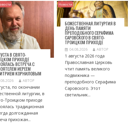
овости
Новости
БОЖЕСТВЕННАЯ ЛИТУРГИЯ В
ДЕНЬ ПАМЯТИ
ПРЕПОДОБНОГО СЕРАФИМА
САРОВСКОГО В СВЯТО-
ТРОИЦКОМ ПРИХОДЕ
04.08.2026
АВТОР
ГУСТА В СВЯТО-
1 августа 2026 года
ИЦКОМ ПРИХОДЕ
Православная Церковь
ОЯЛАСЬ ВСТРЕЧА С
ОЯТЕЛЕМ ИЕРЕЕМ
чтит память великого
ИТРИЕМ КОРНИЛОВЫМ
подвижника —
.08.2026
АВТОР
преподобного Серафима
густа, по окончании
Саровского. Этот
ственной литургии, в
светильник...
то-Троицком приходе
тоялась традиционная
егда долгожданная
еча прихожан...