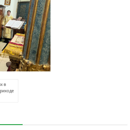
х в
приходе