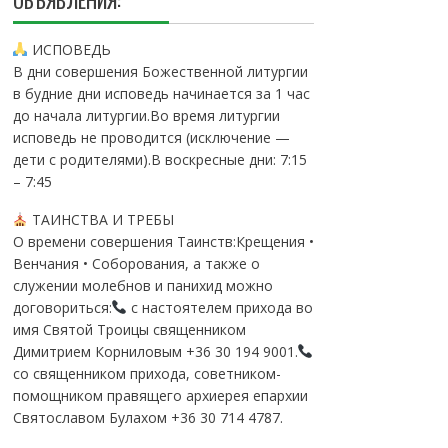
ОБЪЯВЛЕНИЯ:
ИСПОВЕДЬ
В дни совершения Божественной литургии
в будние дни исповедь начинается за 1 час
до начала литургии.Во время литургии
исповедь не проводится (исключение —
дети с родителями).В воскресные дни: 7:15
– 7:45
ТАИНСТВА И ТРЕБЫ
О времени совершения Таинств:Крещения •
Венчания • Соборования, а также о
служении молебнов и панихид можно
договориться:
с настоятелем прихода во
имя Святой Троицы священником
Димитрием Корниловым +36 30 194 9001.
со священником прихода, советником-
помощником правящего архиерея епархии
Святославом Булахом +36 30 714 4787.