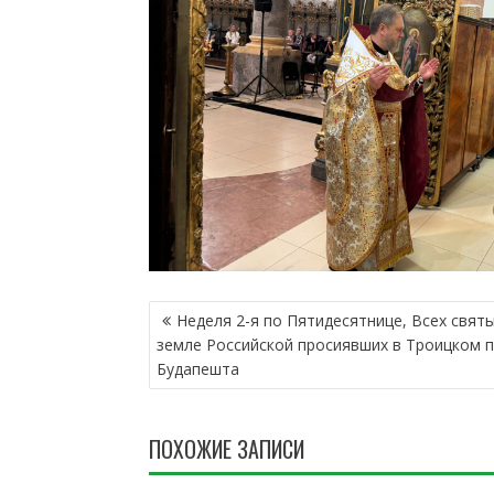
Н
Неделя 2-я по Пятидесятнице, Всех святы
А
земле Российской просиявших в Tроицком 
В
Будапешта
И
Г
А
ПОХОЖИЕ ЗАПИСИ
Ц
И