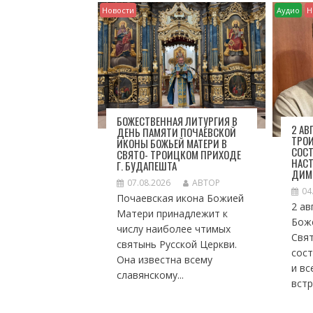
Я
Новости
Аудио
Н
П
О
З
А
П
И
С
БОЖЕСТВЕННАЯ ЛИТУРГИЯ В
Я
2 АВ
ДЕНЬ ПАМЯТИ ПОЧАЕВСКОЙ
ТРО
ИКОНЫ БОЖЬЕЙ МАТЕРИ В
М
СОСТ
СВЯТО- ТРОИЦКОМ ПРИХОДЕ
НАСТ
Г. БУДАПЕШТА
ДИМ
07.08.2026
АВТОР
04
Почаевская икона Божией
2 ав
Матери принадлежит к
Боже
числу наиболее чтимых
Свя
святынь Русской Церкви.
сос
Она известна всему
и вс
славянскому...
встр