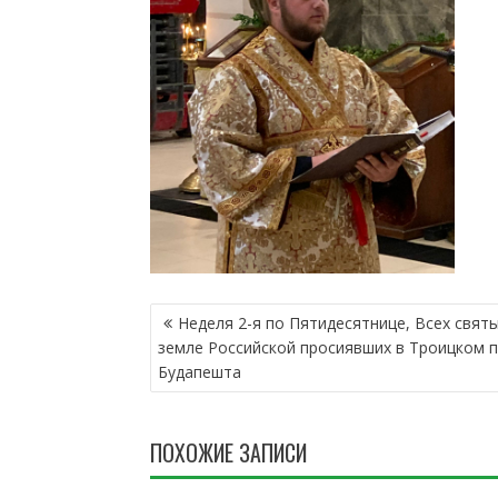
Н
Неделя 2-я по Пятидесятнице, Всех святы
А
земле Российской просиявших в Tроицком 
В
Будапешта
И
Г
А
ПОХОЖИЕ ЗАПИСИ
Ц
И