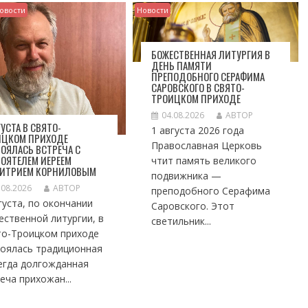
овости
Новости
БОЖЕСТВЕННАЯ ЛИТУРГИЯ В
ДЕНЬ ПАМЯТИ
ПРЕПОДОБНОГО СЕРАФИМА
САРОВСКОГО В СВЯТО-
ТРОИЦКОМ ПРИХОДЕ
04.08.2026
АВТОР
ГУСТА В СВЯТО-
1 августа 2026 года
ИЦКОМ ПРИХОДЕ
Православная Церковь
ОЯЛАСЬ ВСТРЕЧА С
ОЯТЕЛЕМ ИЕРЕЕМ
чтит память великого
ИТРИЕМ КОРНИЛОВЫМ
подвижника —
.08.2026
АВТОР
преподобного Серафима
густа, по окончании
Саровского. Этот
ственной литургии, в
светильник...
то-Троицком приходе
тоялась традиционная
егда долгожданная
еча прихожан...