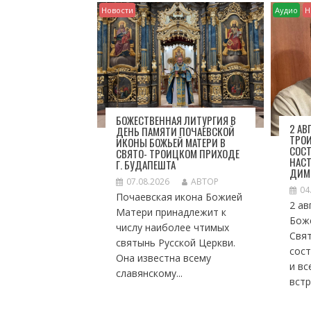
Я
Новости
Аудио
Н
П
О
З
А
П
И
С
БОЖЕСТВЕННАЯ ЛИТУРГИЯ В
Я
2 АВ
ДЕНЬ ПАМЯТИ ПОЧАЕВСКОЙ
ТРО
ИКОНЫ БОЖЬЕЙ МАТЕРИ В
М
СОСТ
СВЯТО- ТРОИЦКОМ ПРИХОДЕ
НАСТ
Г. БУДАПЕШТА
ДИМ
07.08.2026
АВТОР
04
Почаевская икона Божией
2 ав
Матери принадлежит к
Боже
числу наиболее чтимых
Свя
святынь Русской Церкви.
сос
Она известна всему
и вс
славянскому...
встр