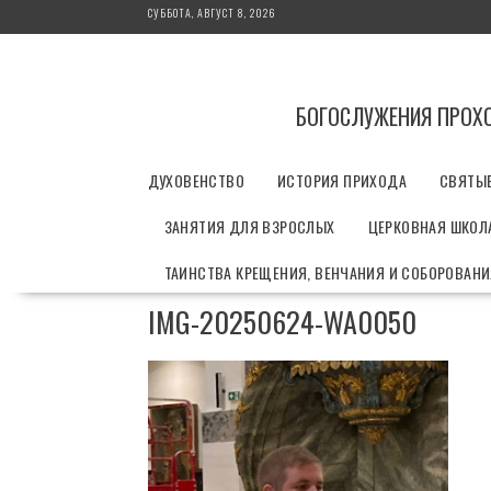
П
СУББОТА, АВГУСТ 8, 2026
е
р
е
й
БОГОСЛУЖЕНИЯ ПРОХ
т
и
ДУХОВЕНСТВО
ИСТОРИЯ ПРИХОДА
СВЯТЫ
к
с
ЗАНЯТИЯ ДЛЯ ВЗРОСЛЫХ
ЦЕРКОВНАЯ ШКОЛА
о
д
ТАИНСТВА КРЕЩЕНИЯ, ВЕНЧАНИЯ И СОБОРОВАН
е
р
IMG-20250624-WA0050
ж
и
м
о
м
у