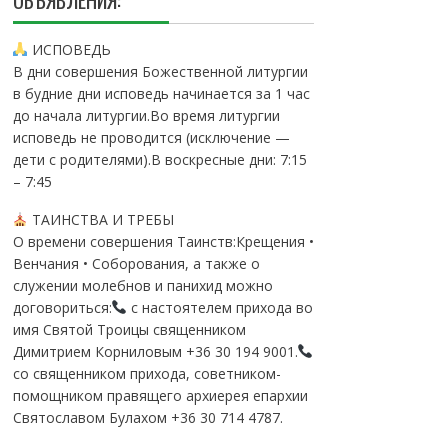
ОБЪЯВЛЕНИЯ:
ИСПОВЕДЬ
В дни совершения Божественной литургии
в будние дни исповедь начинается за 1 час
до начала литургии.Во время литургии
исповедь не проводится (исключение —
дети с родителями).В воскресные дни: 7:15
– 7:45
ТАИНСТВА И ТРЕБЫ
О времени совершения Таинств:Крещения •
Венчания • Соборования, а также о
служении молебнов и панихид можно
договориться:
с настоятелем прихода во
имя Святой Троицы священником
Димитрием Корниловым +36 30 194 9001.
со священником прихода, советником-
помощником правящего архиерея епархии
Святославом Булахом +36 30 714 4787.