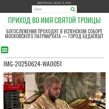
П
ВОСКРЕСЕНЬЕ, АВГУСТ 9, 2026
е
р
ПРИХОД ВО ИМЯ СВЯТОЙ ТРОИЦЫ
е
й
т
БОГОСЛУЖЕНИЯ ПРОХОДЯТ В УСПЕНСКОМ СОБОРЕ
и
МОСКОВСКОГО ПАТРИАРХАТА — ГОРОД БУДАПЕШТ
к
с
о
д
IMG-20250624-WA0051
е
р
ж
и
м
о
м
у