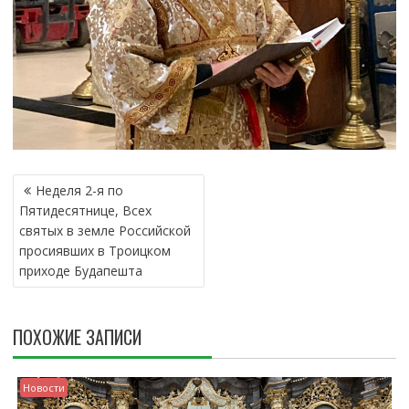
Н
Неделя 2-я по
А
Пятидесятнице, Всех
В
святых в земле Российской
И
просиявших в Tроицком
Г
приходе Будапешта
А
Ц
И
ПОХОЖИЕ ЗАПИСИ
Я
П
О
Новости
З