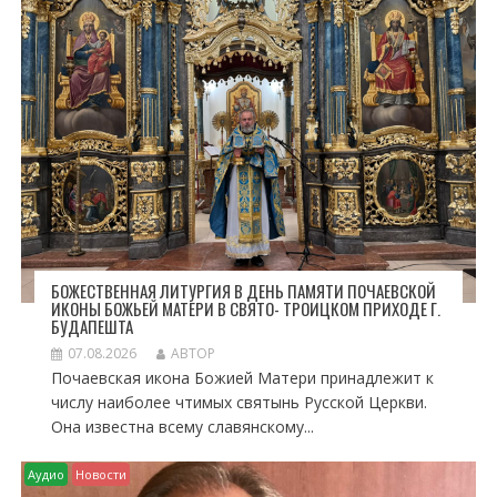
А
П
И
С
Я
М
БОЖЕСТВЕННАЯ ЛИТУРГИЯ В ДЕНЬ ПАМЯТИ ПОЧАЕВСКОЙ
ИКОНЫ БОЖЬЕЙ МАТЕРИ В СВЯТО- ТРОИЦКОМ ПРИХОДЕ Г.
БУДАПЕШТА
07.08.2026
АВТОР
Почаевская икона Божией Матери принадлежит к
числу наиболее чтимых святынь Русской Церкви.
Она известна всему славянскому...
Аудио
Новости