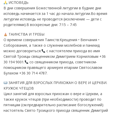
ИСПОВЕДЬ
В дни совершения Божественной литургии в будние дни
исповедь начинается за 1 час до начала литургии.Во время
литургии исповедь не проводится (исключение — дети с
родителями).В воскресные дни: 7:15 – 7:45
ТАИНСТВА И ТРЕБЫ
О времени совершения Таинств:Крещения • Венчания •
Соборования, а также о служении молебнов и панихид
можно договориться:
с настоятелем прихода во имя
Святой Троицы священником Димитрием Корниловым +36
30 194 9001.
со священником прихода, советником-
помощником правящего архиерея епархии Святославом
Булахом +36 30 714 4787.
ЗАНЯТИЯ ДЛЯ ВЗРОСЛЫХ ПРИХОЖАН О ВЕРЕ И ЦЕРКВИ.
КРУЖОК ЧТЕЦОВ
Цикл занятий для взрослых прихожан о вере и Церкви, а
также кружок чтецов (при необходимости) проводит по
пятницам (см.предварительно расписание богослужений)
настоятель Свято-Троицкого прихода священник Димитрий