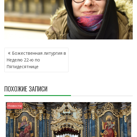
Н
Божественная литургия в
А
Неделю 22-ю по
В
Пятидесятнице
И
Г
А
ПОХОЖИЕ ЗАПИСИ
Ц
И
Я
Новости
П
О
З
А