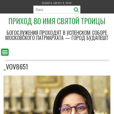
П
СУББОТА, АВГУСТ 8, 2026
е
р
ПРИХОД ВО ИМЯ СВЯТОЙ ТРОИЦЫ
е
й
т
БОГОСЛУЖЕНИЯ ПРОХОДЯТ В УСПЕНСКОМ СОБОРЕ
и
МОСКОВСКОГО ПАТРИАРХАТА — ГОРОД БУДАПЕШТ
к
с
о
д
_VOV8651
е
р
ж
и
м
о
м
у