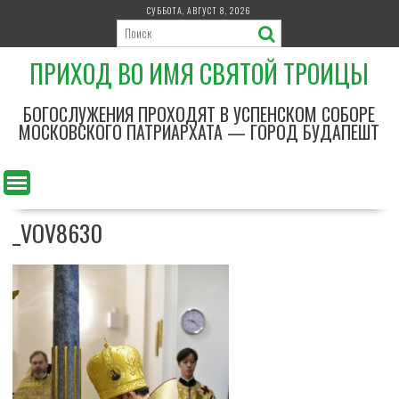
П
СУББОТА, АВГУСТ 8, 2026
е
р
ПРИХОД ВО ИМЯ СВЯТОЙ ТРОИЦЫ
е
й
т
БОГОСЛУЖЕНИЯ ПРОХОДЯТ В УСПЕНСКОМ СОБОРЕ
и
МОСКОВСКОГО ПАТРИАРХАТА — ГОРОД БУДАПЕШТ
к
с
о
д
_VOV8630
е
р
ж
и
м
о
м
у