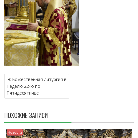
Н
Божественная литургия в
А
Неделю 22-ю по
В
Пятидесятнице
И
Г
А
ПОХОЖИЕ ЗАПИСИ
Ц
И
Я
Новости