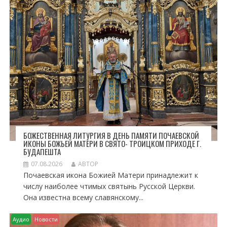
П
О
З
А
П
И
С
Я
М
БОЖЕСТВЕННАЯ ЛИТУРГИЯ В ДЕНЬ ПАМЯТИ ПОЧАЕВСКОЙ
ИКОНЫ БОЖЬЕЙ МАТЕРИ В СВЯТО- ТРОИЦКОМ ПРИХОДЕ Г.
БУДАПЕШТА
07.08.2026
АВТОР
Почаевская икона Божией Матери принадлежит к
числу наиболее чтимых святынь Русской Церкви.
Она известна всему славянскому...
Аудио
Новости