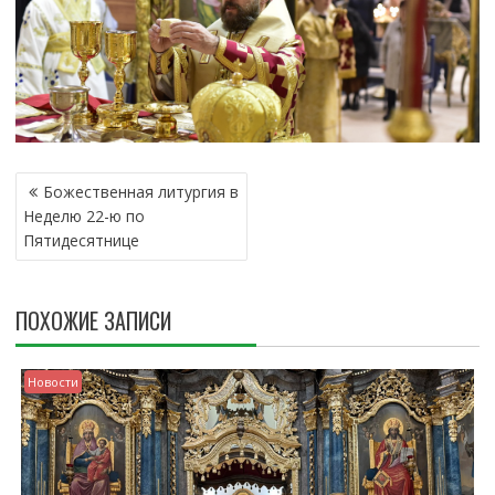
Н
Божественная литургия в
А
Неделю 22-ю по
В
Пятидесятнице
И
Г
А
ПОХОЖИЕ ЗАПИСИ
Ц
И
Я
Новости
П
О
З
А