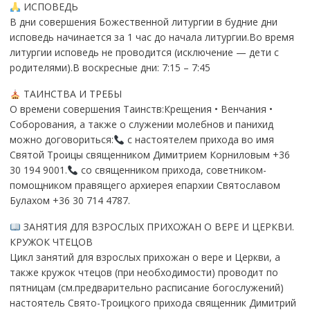
ИСПОВЕДЬ
В дни совершения Божественной литургии в будние дни
исповедь начинается за 1 час до начала литургии.Во время
литургии исповедь не проводится (исключение — дети с
родителями).В воскресные дни: 7:15 – 7:45
ТАИНСТВА И ТРЕБЫ
О времени совершения Таинств:Крещения • Венчания •
Соборования, а также о служении молебнов и панихид
можно договориться:
с настоятелем прихода во имя
Святой Троицы священником Димитрием Корниловым +36
30 194 9001.
со священником прихода, советником-
помощником правящего архиерея епархии Святославом
Булахом +36 30 714 4787.
ЗАНЯТИЯ ДЛЯ ВЗРОСЛЫХ ПРИХОЖАН О ВЕРЕ И ЦЕРКВИ.
КРУЖОК ЧТЕЦОВ
Цикл занятий для взрослых прихожан о вере и Церкви, а
также кружок чтецов (при необходимости) проводит по
пятницам (см.предварительно расписание богослужений)
настоятель Свято-Троицкого прихода священник Димитрий