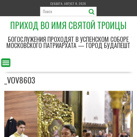
П
СУББОТА, АВГУСТ 8, 2026
е
р
ПРИХОД ВО ИМЯ СВЯТОЙ ТРОИЦЫ
е
й
т
БОГОСЛУЖЕНИЯ ПРОХОДЯТ В УСПЕНСКОМ СОБОРЕ
и
МОСКОВСКОГО ПАТРИАРХАТА — ГОРОД БУДАПЕШТ
к
с
о
д
_VOV8603
е
р
ж
и
м
о
м
у