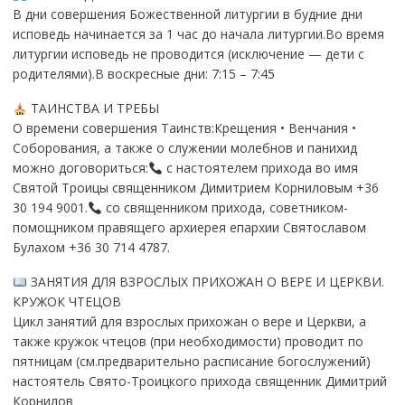
В дни совершения Божественной литургии в будние дни
исповедь начинается за 1 час до начала литургии.Во время
литургии исповедь не проводится (исключение — дети с
родителями).В воскресные дни: 7:15 – 7:45
ТАИНСТВА И ТРЕБЫ
О времени совершения Таинств:Крещения • Венчания •
Соборования, а также о служении молебнов и панихид
можно договориться:
с настоятелем прихода во имя
Святой Троицы священником Димитрием Корниловым +36
30 194 9001.
со священником прихода, советником-
помощником правящего архиерея епархии Святославом
Булахом +36 30 714 4787.
ЗАНЯТИЯ ДЛЯ ВЗРОСЛЫХ ПРИХОЖАН О ВЕРЕ И ЦЕРКВИ.
КРУЖОК ЧТЕЦОВ
Цикл занятий для взрослых прихожан о вере и Церкви, а
также кружок чтецов (при необходимости) проводит по
пятницам (см.предварительно расписание богослужений)
настоятель Свято-Троицкого прихода священник Димитрий
Корнилов