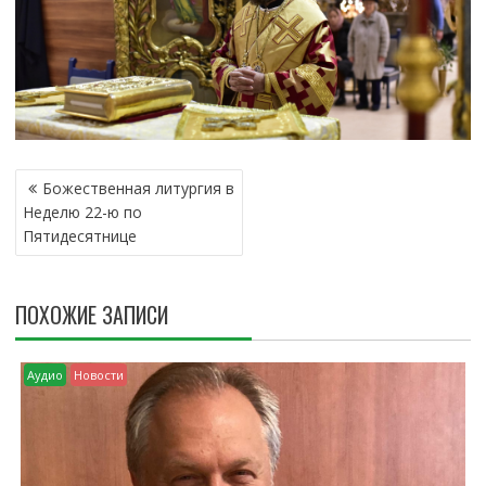
Н
Божественная литургия в
А
Неделю 22-ю по
В
Пятидесятнице
И
Г
А
ПОХОЖИЕ ЗАПИСИ
Ц
И
Я
Аудио
Новости
П
О
З
А