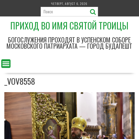
П
ЧЕТВЕРГ, АВГУСТ 6, 2026
е
р
ПРИХОД ВО ИМЯ СВЯТОЙ ТРОИЦЫ
е
й
т
БОГОСЛУЖЕНИЯ ПРОХОДЯТ В УСПЕНСКОМ СОБОРЕ
и
МОСКОВСКОГО ПАТРИАРХАТА — ГОРОД БУДАПЕШТ
к
с
о
д
_VOV8558
е
р
ж
и
м
о
м
у