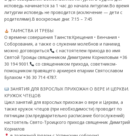
исповедь начинается за 1 час до начала литургии.Во время
литургии исповедь не проводится (исключение — дети с
родителями).В воскресные дни: 7:15 – 7:45
ТАИНСТВА И ТРЕБЫ
О времени совершения Таинств:Крещения • Венчания •
Соборования, а также о служении молебнов и панихид
можно договориться:
с настоятелем прихода во имя
Святой Троицы священником Димитрием Корниловым +36
30 194 9001.
со священником прихода, советником-
помощником правящего архиерея епархии Святославом
Булахом +36 30 714 4787.
ЗАНЯТИЯ ДЛЯ ВЗРОСЛЫХ ПРИХОЖАН О ВЕРЕ И ЦЕРКВИ.
КРУЖОК ЧТЕЦОВ
Цикл занятий для взрослых прихожан о вере и Церкви, а
также кружок чтецов (при необходимости) проводит по
пятницам (см.предварительно расписание богослужений)
настоятель Свято-Троицкого прихода священник Димитрий
Корнилов
в трапезной (рядом с Успенским собором)