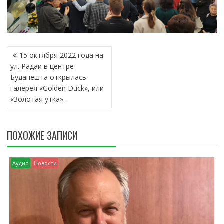
Н
15 октября 2022 года на
А
ул. Радаи в центре
В
Будапешта открылась
И
галерея «Golden Duck», или
Г
«Золотая утка».
А
Ц
И
ПОХОЖИЕ ЗАПИСИ
Я
П
О
Аудио
Новости
З
А
П
И
С