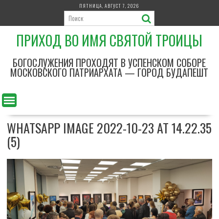
П
ПЯТНИЦА, АВГУСТ 7, 2026
е
р
ПРИХОД ВО ИМЯ СВЯТОЙ ТРОИЦЫ
е
й
т
БОГОСЛУЖЕНИЯ ПРОХОДЯТ В УСПЕНСКОМ СОБОРЕ
и
МОСКОВСКОГО ПАТРИАРХАТА — ГОРОД БУДАПЕШТ
к
с
о
д
WHATSAPP IMAGE 2022-10-23 AT 14.22.35
е
р
(5)
ж
и
м
о
м
у