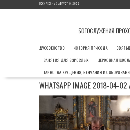
П
ВОСКРЕСЕНЬЕ, АВГУСТ 9, 2026
е
р
е
й
БОГОСЛУЖЕНИЯ ПРОХ
т
и
ДУХОВЕНСТВО
ИСТОРИЯ ПРИХОДА
СВЯТЫ
к
с
ЗАНЯТИЯ ДЛЯ ВЗРОСЛЫХ
ЦЕРКОВНАЯ ШКОЛА
о
д
ТАИНСТВА КРЕЩЕНИЯ, ВЕНЧАНИЯ И СОБОРОВАН
е
р
WHATSAPP IMAGE 2018-04-02 A
ж
и
м
о
м
у