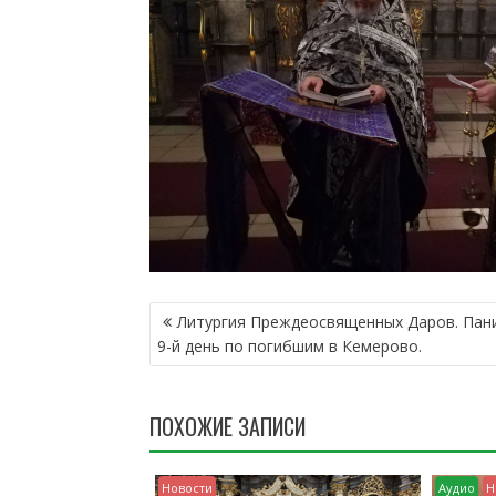
Н
Литургия Преждеосвященных Даров. Пани
А
9-й день по погибшим в Кемерово.
В
И
Г
ПОХОЖИЕ ЗАПИСИ
А
Ц
И
Новости
Аудио
Н