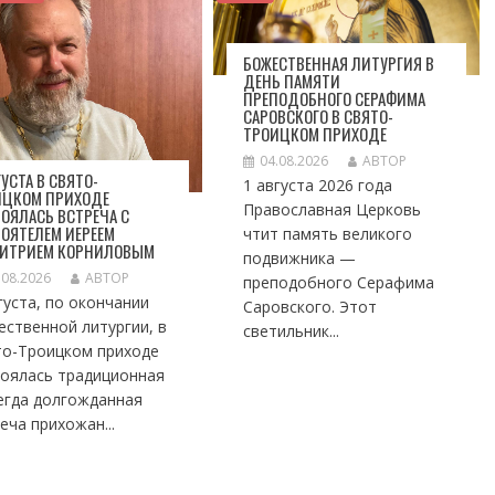
БОЖЕСТВЕННАЯ ЛИТУРГИЯ В
ДЕНЬ ПАМЯТИ
ПРЕПОДОБНОГО СЕРАФИМА
САРОВСКОГО В СВЯТО-
ТРОИЦКОМ ПРИХОДЕ
04.08.2026
АВТОР
ГУСТА В СВЯТО-
1 августа 2026 года
ИЦКОМ ПРИХОДЕ
Православная Церковь
ОЯЛАСЬ ВСТРЕЧА С
ОЯТЕЛЕМ ИЕРЕЕМ
чтит память великого
ИТРИЕМ КОРНИЛОВЫМ
подвижника —
.08.2026
АВТОР
преподобного Серафима
густа, по окончании
Саровского. Этот
ственной литургии, в
светильник...
то-Троицком приходе
тоялась традиционная
егда долгожданная
еча прихожан...