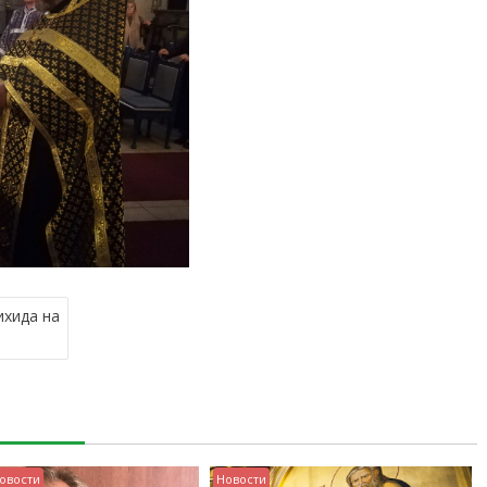
хида на
овости
Новости