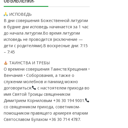
ОБЪЯВЛЕНИЯ:
ИСПОВЕДЬ
В дни совершения Божественной литургии
в будние дни исповедь начинается за 1 час
до начала литургии.Во время литургии
исповедь не проводится (исключение —
дети с родителями).В воскресные дни: 7:15
– 7:45
ТАИНСТВА И ТРЕБЫ
О времени совершения Таинств:Крещения •
Венчания • Соборования, а также о
служении молебнов и панихид можно
договориться:
с настоятелем прихода во
имя Святой Троицы священником
Димитрием Корниловым +36 30 194 9001.
со священником прихода, советником-
помощником правящего архиерея епархии
Святославом Булахом +36 30 714 4787.