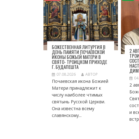
Я
П
О
З
А
П
И
БОЖЕСТВЕННАЯ ЛИТУРГИЯ В
С
2 АВ
ДЕНЬ ПАМЯТИ ПОЧАЕВСКОЙ
ТРО
ИКОНЫ БОЖЬЕЙ МАТЕРИ В
Я
СОСТ
СВЯТО- ТРОИЦКОМ ПРИХОДЕ
М
НАСТ
Г. БУДАПЕШТА
ДИМ
07.08.2026
АВТОР
04
Почаевская икона Божией
2 ав
Матери принадлежит к
Боже
числу наиболее чтимых
Свя
святынь Русской Церкви.
сос
Она известна всему
и вс
славянскому...
встр